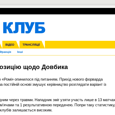
УПЛ-ПЕРЕХОДИ
СКРИЖАЛІ
ЄВРОКУБКИ
Зол
нфедерацій
га ліга
ВІДЕО
Ліга націй
Кубок України
ЧЄ-2015 (U-21)
ТРАНСЛЯЦІЇ
Ліга конференцій
Молодіжка
Копа Америка
ЄВРО-2024
Юнаки
ЧС-2018
Інші
OI-2024
ЄВРО-2020
ЧС-2026
Ч
Франція
Інші
позицію щодо Довбика
 «Ромі» опинилося під питанням. Прихід нового форварда
 постійній основі змушує керівництво розглядати варіант із
дним через травми. Нападник зміг узяти участь лише в 13 матча
и м'ячами та 1 результативною передачею. Попри таку статистику
 клубів залишається високим.