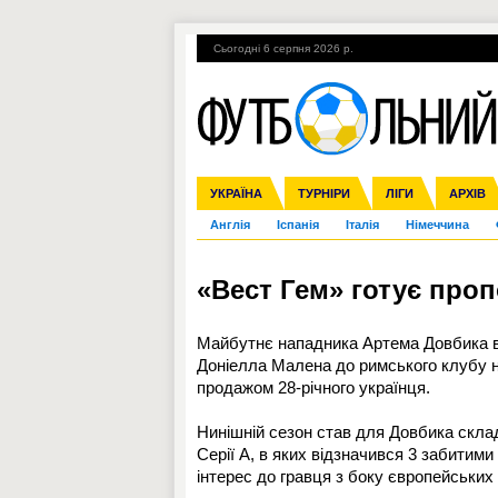
Сьогодні 6 серпня 2026 р.
Гарячі теми
УПЛ, 1-й тур
ВІЙНА
УКРАЇНА
Збірна
Ліга чемпіонів
ЧС-2014
Прем'єр-ліга
ЄВРО-2016
ТУРНІРИ
Ліга Європи
Росія
Перша ліга
ЛІГИ
Міжнародні
Кубок ко
АРХІВ
Дру
Англія
Іспанія
Італія
Німеччина
«Вест Гем» готує про
Майбутнє нападника Артема Довбика в
Доніелла Малена до римського клубу на
продажом 28-річного українця.
Нинішній сезон став для Довбика скла
Серії А, в яких відзначився 3 забитим
інтерес до гравця з боку європейських