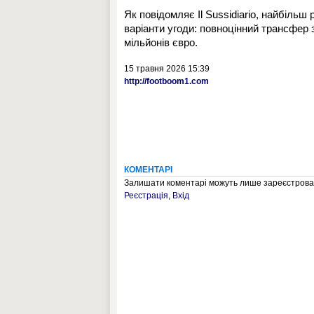
Як повідомляє Il Sussidiario, найбіль
варіанти угоди: повноцінний трансфер з
мільйонів євро.
15 травня 2026 15:39
http://footboom1.com
КОМЕНТАРІ
Залишати коментарі можуть лише зареєстрован
Реєстрація
,
Вхід