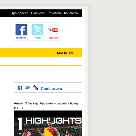
-
-
-
Про проект
Підписка
Реклама
Контакти
отий КЛУБ
УСІ ТРАНСФЕРИ
С-2019 (U-20)
ЧС-2022
МІЙ КЛУБ
Поділитися
Англія, 37-й тур. Арсенал – Бернлі. Огляд
матчу
х
,