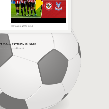
18 травня 2026 09:00
ht © 2012
«Футбольний клуб»
бка сайта —
Attracti