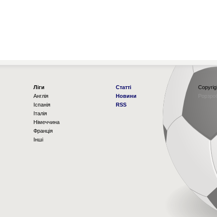
Ліги
Статті
Copyrig
Англія
Новини
Рорзро
Іспанія
RSS
Італія
Німеччина
Франція
Інші