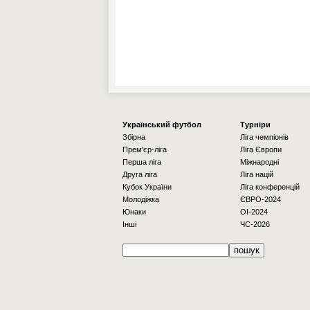
Українcький футбол
Турніри
Збірна
Ліга чемпіонів
Прем'єр-ліга
Ліга Європи
Перша ліга
Міжнародні
Друга ліга
Ліга націй
Кубок України
Ліга конференцій
Молодіжка
ЄВРО-2024
Юнаки
OI-2024
Інші
ЧС-2026