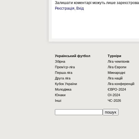
Залишати коментарі можуть лише зареєстрован
Реєстрація
,
Вхід
Українcький футбол
Турніри
Збірна
Ліга чемпіонів
Прем'єр-ліга
Ліга Європи
Перша ліга
Міжнародні
Друга ліга
Ліга націй
Кубок України
Ліга конференцій
Молодіжка
ЄВРО-2024
Юнаки
OI-2024
Інші
ЧС-2026