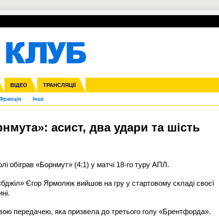
УПЛ-ПЕРЕХОДИ
СКРИЖАЛІ
ЄВРОКУБКИ
Зол
нфедерацій
га ліга
ВІДЕО
Ліга націй
Кубок України
ЧЄ-2015 (U-21)
ТРАНСЛЯЦІЇ
Ліга конференцій
Молодіжка
Копа Америка
ЄВРО-2024
Юнаки
ЧС-2018
Інші
OI-2024
ЄВРО-2020
ЧС-2026
Ч
Франція
Інші
мута»: асист, два удари та шість
і обіграв «Борнмут» (4:1) у матчі 18-го туру АПЛ.
«бджіл» Єгор Ярмолюк вийшов на гру у стартовому складі своєї
ні.
овою передачею, яка призвела до третього голу «Брентфорда».