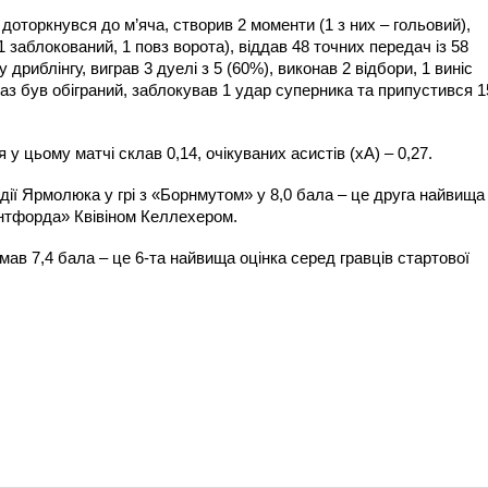
 доторкнувся до м’яча, створив 2 моменти (1 з них – гольовий),
 заблокований, 1 повз ворота), віддав 48 точних передач із 58
дриблінгу, виграв 3 дуелі з 5 (60%), виконав 2 відбори, 1 виніс
раз був обіграний, заблокував 1 удар суперника та припустився 1
 у цьому матчі склав 0,14, очікуваних асистів (xA) – 0,27.
дії Ярмолюка у грі з «Борнмутом» у 8,0 бала – це друга найвища
ентфорда» Квівіном Келлехером.
ав 7,4 бала – це 6-та найвища оцінка серед гравців стартової