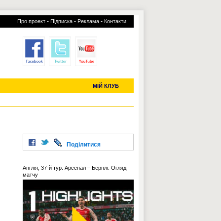
-
-
-
Про проект
Підписка
Реклама
Контакти
отий КЛУБ
УСІ ТРАНСФЕРИ
С-2019 (U-20)
ЧС-2022
МІЙ КЛУБ
Поділитися
Англія, 37-й тур. Арсенал – Бернлі. Огляд
матчу