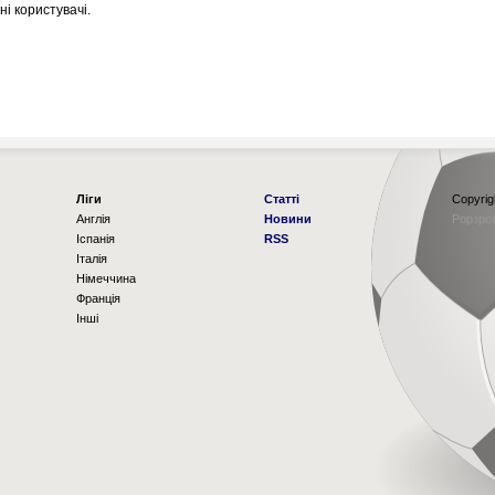
і користувачі.
Ліги
Статті
Copyrig
Англія
Новини
Рорзро
Іспанія
RSS
Італія
Німеччина
Франція
Інші