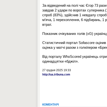
За відведений на полі час Єгор 73 рази
завдав 2 удари по воротах суперника (1
спроб (83%), здійснив 1 невдалу спробу 
м’яча, 1 перехоплення, 6 підбирань, 1 
втрат.
Показник очікуваних голів (xG) українця
Статистичний портал Sofascore оцінив 
оцінка у матчі разом з голкіпером «Бр
Від порталу WhoScored українець отрим
одинадцятки «бджіл».
27 грудня 2025 19:33
http://ua.tribuna.com
КОМЕНТАРІ