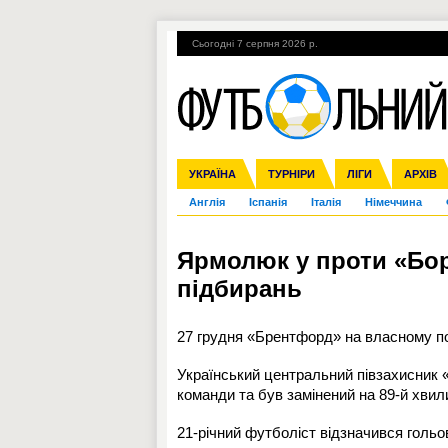
Сьогодні 7 серпня 2026 р.
Гарячі теми
УПЛ, 1-й тур
ВІЙНА
УКРАЇНА
Збірна
Ліга чемпіонів
ЧС-2014
Прем'єр-ліга
ЄВРО-2016
ТУРНІРИ
Ліга Європи
Росія
Перша ліга
ЛІГИ
Міжнародні
Кубок ко
АРХІВ
Дру
Англія
Іспанія
Італія
Німеччина
Ярмолюк у проти «Борн
підбирань
27 грудня «Брентфорд» на власному пол
Український центральний півзахисник 
команди та був замінений на 89-й хвили
21-річний футболіст відзначився голь