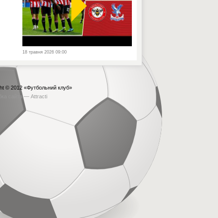
18 травня 2026 09:00
ht © 2012
«Футбольний клуб»
бка сайта —
Attracti