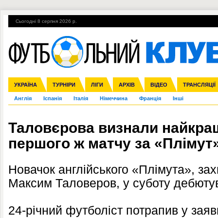
Сьогодні 8 серпня 2026 р.
Гарячі теми
УПЛ, 2-й тур
ВІЙНА
УПЛ-ПЕРЕХОДИ
УКРАЇНА
Збірна
Ліга чемпіонів
ЧС-2014
Прем'єр-ліга
ЄВРО-2016
ТУРНІРИ
Ліга Європи
Росія
Перша ліга
ЛІГИ
Міжнародні
Кубок конфедерацій
АРХІВ
Друга ліга
ВІДЕО
Ліга націй
Кубок України
ЧЄ-2015 (U-21
ТРАНСЛЯЦІЇ
Ліга конф
Англія
Іспанія
Італія
Німеччина
Франція
Інші
Таловєрова визнали найкра
першого ж матчу за «Плімут
Новачок англійського «Плімута», зах
Максим Таловеров, у суботу дебютув
24-річний футболіст потрапив у заяв