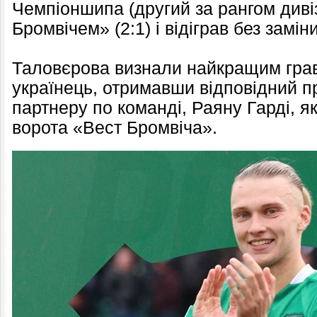
Чемпіоншипа (другий за рангом дивіз
Бромвічем» (2:1) і відіграв без заміни
Таловєрова визнали найкращим грав
українець, отримавши відповідний пр
партнеру по команді, Раяну Гарді, 
ворота «Вест Бромвіча».