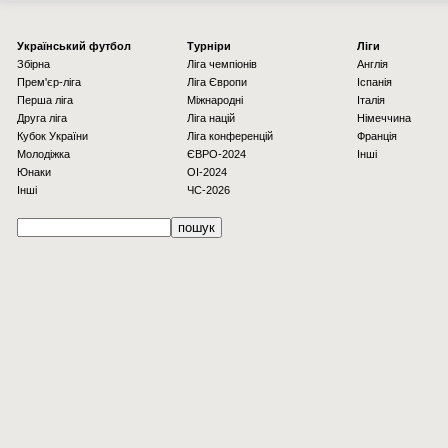
Українcький футбол
Турніри
Ліги
Збірна
Ліга чемпіонів
Англія
Прем'єр-ліга
Ліга Європи
Іспанія
Перша ліга
Міжнародні
Італія
Друга ліга
Ліга націй
Німеччина
Кубок України
Ліга конференцій
Франція
Молодіжка
ЄВРО-2024
Інші
Юнаки
OI-2024
Інші
ЧС-2026