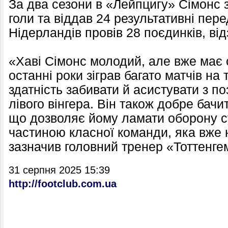
За два сезони в «Лейпцигу» Сімонс з
голи та віддав 24 результативні пере
Нідерландів провів 28 поєдинків, від
«Хаві Сімонс молодий, але вже має с
останні роки зіграв багато матчів на 
здатність забивати й асистувати з по
лівого вінгера. Він також добре бачи
що дозволяє йому ламати оборону с
частиною класної команди, яка вже
зазначив головний тренер «Тоттенге
31 серпня 2025 15:39
http://footclub.com.ua