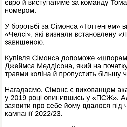
євро й виступатиме за команду Тома
номером.
У боротьбі за Сімонса «Тоттенгем» в
«Челсі», які визнали встановлену «
завищеною.
Купівля Сімонса допоможе «шпорам
Джеймса Меддісона, який на початку
травми коліна й пропустить більшу ч
Нагадаємо, Сімонс є вихованцем ак
у 2019 році опинившись у «ПСЖ». 
заявити про себе йому вдалося під 
кампанії-2022/23.