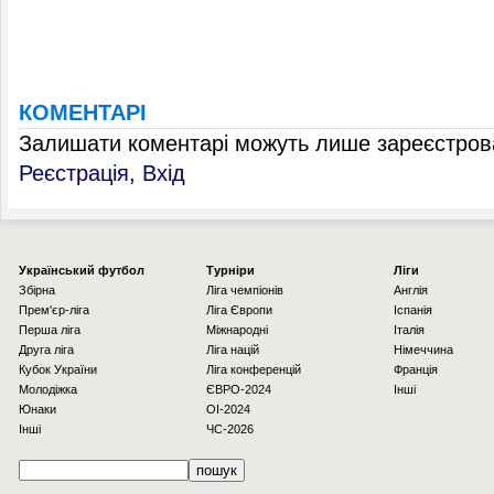
КОМЕНТАРІ
Залишати коментарі можуть лише зареєстрова
Реєстрація
,
Вхід
Українcький футбол
Турніри
Ліги
Збірна
Ліга чемпіонів
Англія
Прем'єр-ліга
Ліга Європи
Іспанія
Перша ліга
Міжнародні
Італія
Друга ліга
Ліга націй
Німеччина
Кубок України
Ліга конференцій
Франція
Молодіжка
ЄВРО-2024
Інші
Юнаки
OI-2024
Інші
ЧС-2026