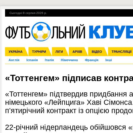
Сьогодні 8 серпня 2026 р.
Гарячі теми
УПЛ, 2-й тур
ВІЙНА
УПЛ-ПЕРЕХОДИ
УКРАЇНА
Збірна
Ліга чемпіонів
ЧС-2014
Прем'єр-ліга
ЄВРО-2016
ТУРНІРИ
Ліга Європи
Росія
Перша ліга
ЛІГИ
Міжнародні
Кубок конфедерацій
АРХІВ
Друга ліга
ВІДЕО
Ліга націй
Кубок України
ЧЄ-2015 (U-21
ТРАНСЛЯЦІЇ
Ліга конф
Англія
Іспанія
Італія
Німеччина
Франція
Інші
«Тоттенгем» підписав контра
«Тоттенгем» підтвердив придбання а
німецького «Лейпцига» Хаві Сімонса
п'ятирічний контракт із опцією прод
22-річний нідерландець обійшовся 