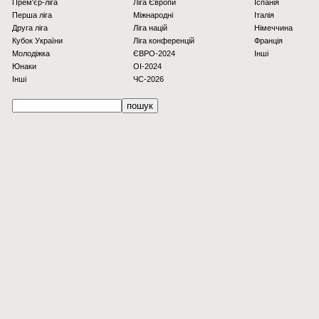
Прем'єр-ліга
Ліга Європи
Іспанія
Перша ліга
Міжнародні
Італія
Друга ліга
Ліга націй
Німеччина
Кубок України
Ліга конференцій
Франція
Молодіжка
ЄВРО-2024
Інші
Юнаки
OI-2024
Інші
ЧС-2026