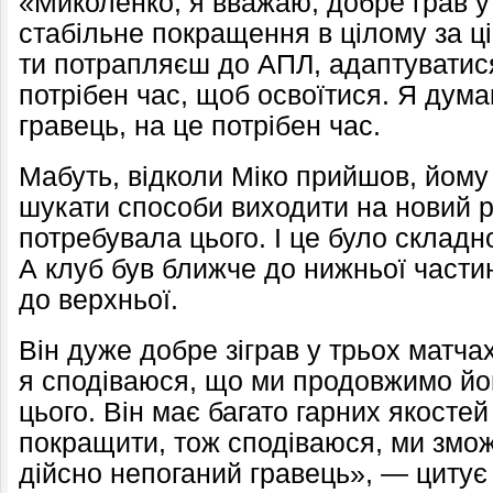
«Миколенко, я вважаю, добре грав у
стабільне покращення в цілому за ці
ти потрапляєш до АПЛ, адаптуватися
потрібен час, щоб освоїтися. Я дум
гравець, на це потрібен час.
Мабуть, відколи Міко прийшов, йом
шукати способи виходити на новий р
потребувала цього. І це було складно
А клуб був ближче до нижньої частин
до верхньої.
Він дуже добре зіграв у трьох матчах
я сподіваюся, що ми продовжимо йог
цього. Він має багато гарних якостей
покращити, тож сподіваюся, ми змо
дійсно непоганий гравець», — циту