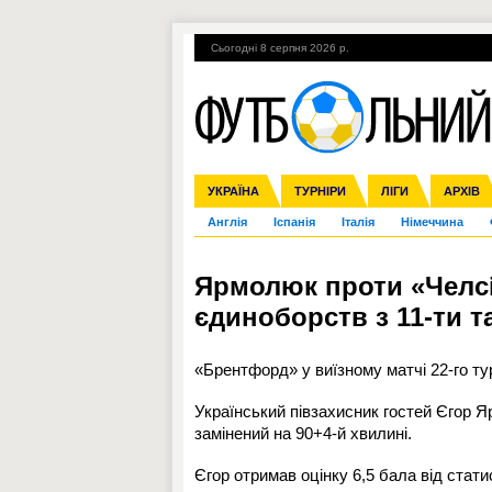
Сьогодні 8 серпня 2026 р.
Гарячі теми
УПЛ, 2-й тур
ВІЙНА
УКРАЇНА
Збірна
Ліга чемпіонів
ЧС-2014
Прем'єр-ліга
ЄВРО-2016
ТУРНІРИ
Ліга Європи
Росія
Перша ліга
ЛІГИ
Міжнародні
Кубок ко
АРХІВ
Дру
Англія
Іспанія
Італія
Німеччина
Ярмолюк проти «Челсі
єдиноборств з 11-ти т
«Брентфорд» у виїзному матчі 22-го ту
Український півзахисник гостей Єгор 
замінений на 90+4-й хвилині.
Єгор отримав оцінку 6,5 бала від стат