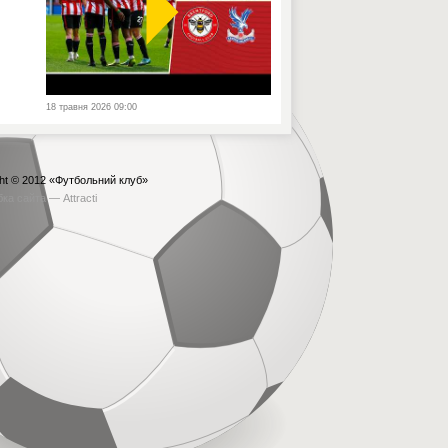
18 травня 2026 09:00
ht © 2012
«Футбольний клуб»
бка сайта —
Attracti