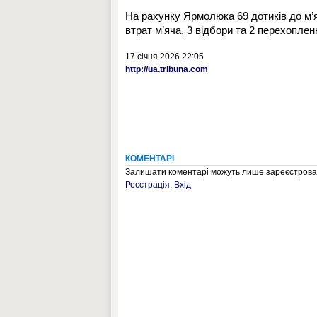
На рахунку Ярмолюка 69 дотиків до м’яч
втрат м’яча, 3 відбори та 2 перехоплен
17 січня 2026 22:05
http://ua.tribuna.com
КОМЕНТАРІ
Залишати коментарі можуть лише зареєстрован
Реєстрація
,
Вхід