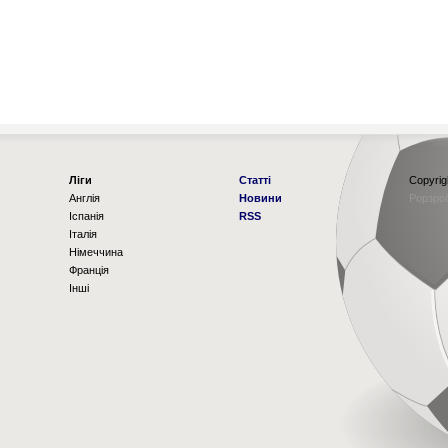
Ліги
Статті
Copyrig
Англія
Новини
Рорзро
Іспанія
RSS
Італія
Німеччина
Франція
Інші