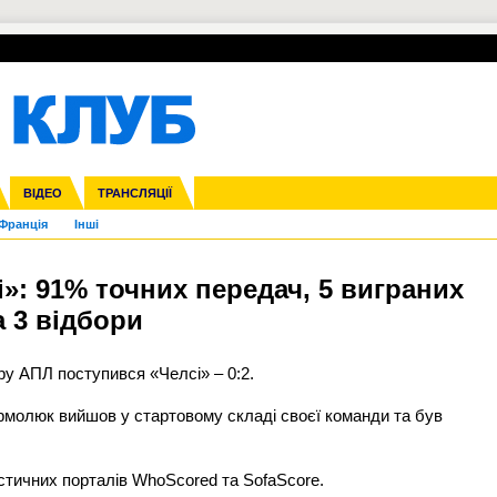
УПЛ-ПЕРЕХОДИ
СКРИЖАЛІ
ЄВРОКУБКИ
Зол
нфедерацій
га ліга
ВІДЕО
Ліга націй
Кубок України
ЧЄ-2015 (U-21)
ТРАНСЛЯЦІЇ
Ліга конференцій
Молодіжка
Копа Америка
ЄВРО-2024
Юнаки
ЧС-2018
Інші
OI-2024
ЄВРО-2020
ЧС-2026
Ч
Франція
Інші
»: 91% точних передач, 5 виграних
а 3 відбори
ру АПЛ поступився «Челсі» – 0:2.
Ярмолюк вийшов у стартовому складі своєї команди та був
истичних порталів WhoScored та SofaScore.