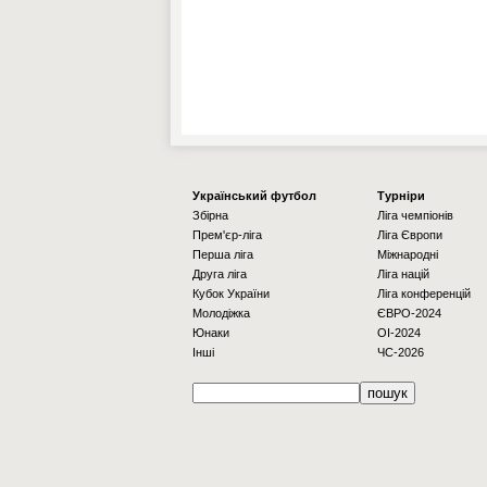
Українcький футбол
Турніри
Збірна
Ліга чемпіонів
Прем'єр-ліга
Ліга Європи
Перша ліга
Міжнародні
Друга ліга
Ліга націй
Кубок України
Ліга конференцій
Молодіжка
ЄВРО-2024
Юнаки
OI-2024
Інші
ЧС-2026