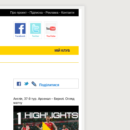
-
-
-
Про проект
Підписка
Реклама
Контакти
отий КЛУБ
УСІ ТРАНСФЕРИ
С-2019 (U-20)
ЧС-2022
МІЙ КЛУБ
Поділитися
Англія, 37-й тур. Арсенал – Бернлі. Огляд
матчу