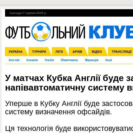
Сьогодні 7 серпня 2026 р.
Гарячі теми
УПЛ, 1-й тур
ВІЙНА
УПЛ-ПЕРЕХОДИ
УКРАЇНА
Збірна
Ліга чемпіонів
ЧС-2014
Прем'єр-ліга
ЄВРО-2016
ТУРНІРИ
Ліга Європи
Росія
Перша ліга
ЛІГИ
Міжнародні
Кубок конфедерацій
АРХІВ
Друга ліга
ВІДЕО
Ліга націй
Кубок України
ЧЄ-2015 (U-21
ТРАНСЛЯЦІЇ
Ліга конф
Англія
Іспанія
Італія
Німеччина
Франція
Інші
У матчах Кубка Англії буде 
напівавтоматичну систему 
Уперше в Кубку Англії буде застосо
систему визначення офсайдів.
Ця технологія буде використовуватис