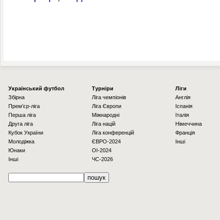
Українcький футбол
Турніри
Ліги
Збірна
Ліга чемпіонів
Англія
Прем'єр-ліга
Ліга Європи
Іспанія
Перша ліга
Міжнародні
Італія
Друга ліга
Ліга націй
Німеччина
Кубок України
Ліга конференцій
Франція
Молодіжка
ЄВРО-2024
Інші
Юнаки
OI-2024
Інші
ЧС-2026