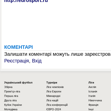
http://eurosport.ru
КОМЕНТАРІ
Залишати коментарі можуть лише зареєстрова
Реєстрація
,
Вхід
Українcький футбол
Турніри
Ліги
Збірна
Ліга чемпіонів
Англія
Прем'єр-ліга
Ліга Європи
Іспанія
Перша ліга
Міжнародні
Італія
Друга ліга
Ліга націй
Німеччина
Кубок України
Ліга конференцій
Франція
Молодіжка
ЄВРО-2024
Інші