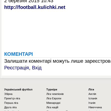
2 березня 2015 10:43
http://football.kulichki.net
КОМЕНТАРІ
Залишати коментарі можуть лише зареєстрова
Реєстрація
,
Вхід
Українcький футбол
Турніри
Ліги
Збірна
Ліга чемпіонів
Англія
Прем'єр-ліга
Ліга Європи
Іспанія
Перша ліга
Міжнародні
Італія
Друга ліга
Ліга націй
Німеччина