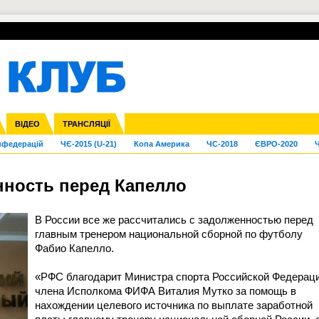
УПЛ-ПЕРЕХОДИ
СКРИЖАЛІ
ЄВРОКУБКИ
Зол
га ліга
Франція
ВІДЕО
Ліга націй
Кубок України
Інші
ТРАНСЛЯЦІЇ
Ліга конференцій
Молодіжка
ЄВРО-2024
Юнаки
Інші
OI-2024
ЧС-2026
нфедерацій
ЧЄ-2015 (U-21)
Копа Америка
ЧС-2018
ЄВРО-2020
Ч
нность перед Капелло
В России все же рассчитались с задолженностью перед
главным тренером национальной сборной по футболу
Фабио Капелло.
«РФС благодарит Министра спорта Российской Федераци
члена Исполкома ФИФА Виталия Мутко за помощь в
нахождении целевого источника по выплате заработной