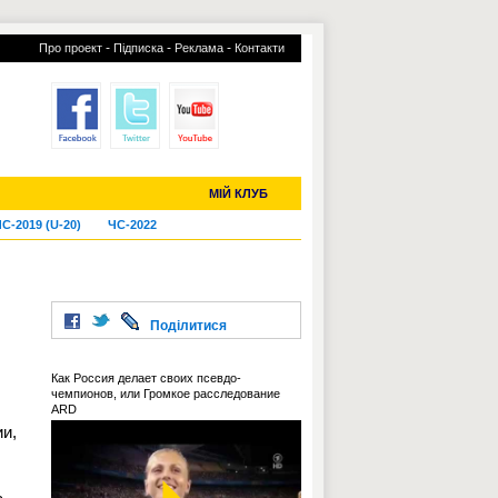
-
-
-
Про проект
Підписка
Реклама
Контакти
отий КЛУБ
УСІ ТРАНСФЕРИ
МІЙ КЛУБ
С-2019 (U-20)
ЧС-2022
Поділитися
Как Россия делает своих псевдо-
чемпионов, или Громкое расследование
ARD
и,