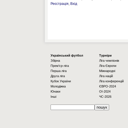
Реєстрація
,
Вхід
Українcький футбол
Турніри
Збірна
Ліга чемпіонів
Прем'єр-ліга
Ліга Європи
Перша ліга
Міжнародні
Друга ліга
Ліга націй
Кубок України
Ліга конференцій
Молодіжка
ЄВРО-2024
Юнаки
OI-2024
Інші
ЧС-2026