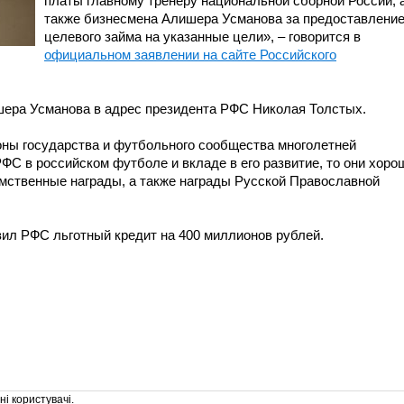
платы главному тренеру национальной сборной России, 
также бизнесмена Алишера Усманова за предоставлени
целевого займа на указанные цели», – говорится в
официальном заявлении на сайте Российского
шера Усманова в адрес президента РФС Николая Толстых.
роны государства и футбольного сообщества многолетней
ФС в российском футболе и вкладе в его развитие, то они хоро
омственные награды, а также награды Русской Православной
ил РФС льготный кредит на 400 миллионов рублей.
і користувачі.