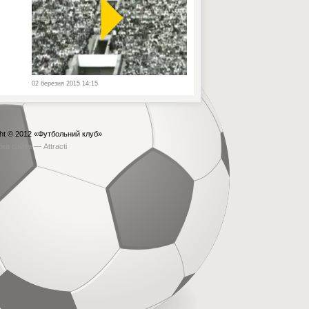
02 березня 2015 14:15
ht © 2012
«Футбольний клуб»
бка сайта —
Attracti