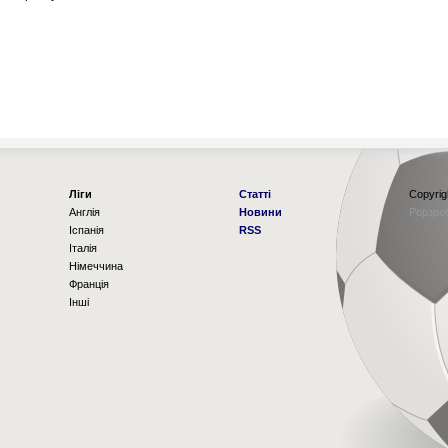
Ліги
Статті
Copyrig
Англія
Новини
Рорзро
Іспанія
RSS
Італія
Німеччина
Франція
Інші