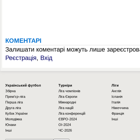
КОМЕНТАРІ
Залишати коментарі можуть лише зареєстрова
Реєстрація
,
Вхід
Українcький футбол
Турніри
Ліги
Збірна
Ліга чемпіонів
Англія
Прем'єр-ліга
Ліга Європи
Іспанія
Перша ліга
Міжнародні
Італія
Друга ліга
Ліга націй
Німеччина
Кубок України
Ліга конференцій
Франція
Молодіжка
ЄВРО-2024
Інші
Юнаки
OI-2024
Інші
ЧС-2026