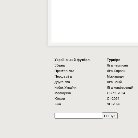
Українcький футбол
Турніри
Збірна
Ліга чемпіонів
Прем'єр-ліга
Ліга Європи
Перша ліга
Міжнародні
Друга ліга
Ліга націй
Кубок України
Ліга конференцій
Молодіжка
ЄВРО-2024
Юнаки
OI-2024
Інші
ЧС-2026