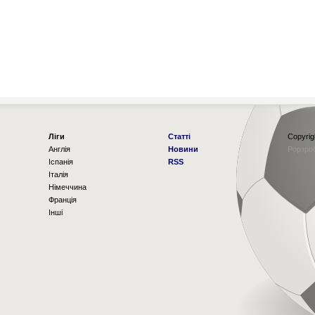
Ліги
Статті
Copyrig
Англія
Новини
Рорзро
Іспанія
RSS
Італія
Німеччина
Франція
Інші