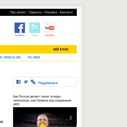
-
-
-
Про проект
Підписка
Реклама
Контакти
отий КЛУБ
УСІ ТРАНСФЕРИ
МІЙ КЛУБ
С-2019 (U-20)
ЧС-2022
Поділитися
Как Россия делает своих псевдо-
чемпионов, или Громкое расследование
ARD
я.