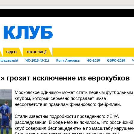
УПЛ-ПЕРЕХОДИ
СКРИЖАЛІ
ЄВРОКУБКИ
Зол
га ліга
Франція
ВІДЕО
Ліга націй
Кубок України
Інші
ТРАНСЛЯЦІЇ
Ліга конференцій
Молодіжка
ЄВРО-2024
Юнаки
Інші
OI-2024
ЧС-2026
нфедерацій
ЧЄ-2015 (U-21)
Копа Америка
ЧС-2018
ЄВРО-2020
Ч
» грозит исключение из еврокубков
Московское «Динамо» может стать первым футбольным
клубом, который серьезно пострадает из-за
несоответствия правилам финансового фейр-плей.
Стали известны подробности проведенного УЕФА
расследования. В ходе него выяснилось, что российский
клуб совершил беспрецедентные по масштабу нарушени