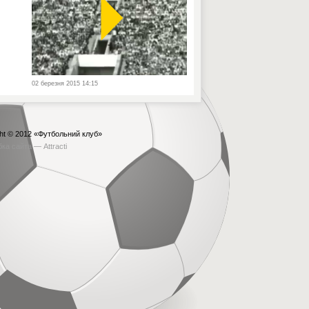
02 березня 2015 14:15
ht © 2012
«Футбольний клуб»
бка сайта —
Attracti