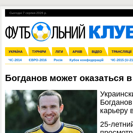
Сьогодні 7 серпня 2026 р.
Гарячі теми
УПЛ, 1-й тур
ВІЙНА
УПЛ-ПЕРЕХОДИ
УКРАЇНА
Збірна
Ліга чемпіонів
Англія
Іспанія
Прем'єр-ліга
ТУРНІРИ
Ліга Європи
Італія
Перша ліга
ЛІГИ
Німеччина
Міжнародні
АРХІВ
Друга ліга
Франція
ВІДЕО
Ліга націй
Кубок України
Інші
ТРАНСЛЯЦІЇ
Ліга конф
ЧС-2014
ЄВРО-2016
Росія
Кубок конфедерацій
ЧЄ-2015 (U-21
Богданов может оказаться в
Украинск
Богданов
карьеру 
25-летни
просмотр