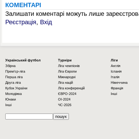
КОМЕНТАРІ
Залишати коментарі можуть лише зареєстрова
Реєстрація
,
Вхід
Українcький футбол
Турніри
Ліги
Збірна
Ліга чемпіонів
Англія
Прем'єр-ліга
Ліга Європи
Іспанія
Перша ліга
Міжнародні
Італія
Друга ліга
Ліга націй
Німеччина
Кубок України
Ліга конференцій
Франція
Молодіжка
ЄВРО-2024
Інші
Юнаки
OI-2024
Інші
ЧС-2026