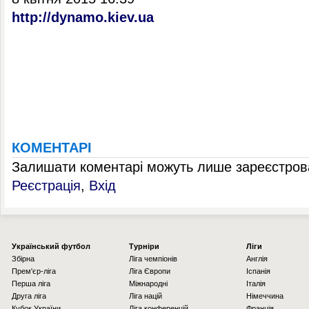
http://dynamo.kiev.ua
КОМЕНТАРІ
Залишати коментарі можуть лише зареєстрова
Реєстрація
,
Вхід
Українcький футбол
Турніри
Ліги
Збірна
Ліга чемпіонів
Англія
Прем'єр-ліга
Ліга Європи
Іспанія
Перша ліга
Міжнародні
Італія
Друга ліга
Ліга націй
Німеччина
Кубок України
Ліга конференцій
Франція