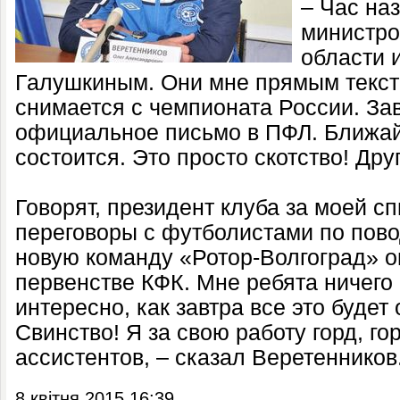
– Час на
министро
области 
Галушкиным. Они мне прямым тексто
снимается с чемпионата России. За
официальное письмо в ПФЛ. Ближай
состоится. Это просто скотство! Дру
Говорят, президент клуба за моей с
переговоры с футболистами по пово
новую команду «Ротор-Волгоград» он
первенстве КФК. Мне ребята ничего
интересно, как завтра все это будет
Свинство! Я за свою работу горд, го
ассистентов, – сказал Веретенников
8 квітня 2015 16:39