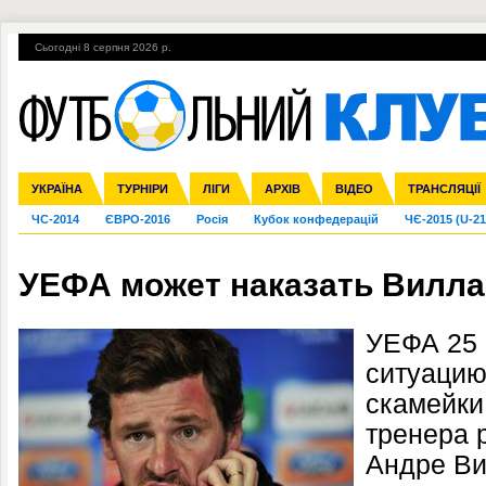
Сьогодні 8 серпня 2026 р.
Гарячі теми
УПЛ, 2-й тур
ВІЙНА
УПЛ-ПЕРЕХОДИ
УКРАЇНА
Збірна
Ліга чемпіонів
Англія
Іспанія
Прем'єр-ліга
ТУРНІРИ
Ліга Європи
Італія
Перша ліга
ЛІГИ
Німеччина
Міжнародні
АРХІВ
Друга ліга
Франція
ВІДЕО
Ліга націй
Кубок України
Інші
ТРАНСЛЯЦІЇ
Ліга конф
ЧС-2014
ЄВРО-2016
Росія
Кубок конфедерацій
ЧЄ-2015 (U-21
УЕФА может наказать Вилл
УЕФА 25 
ситуацию
скамейки
тренера 
Андре Ви