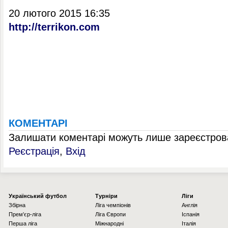
20 лютого 2015 16:35
http://terrikon.com
КОМЕНТАРІ
Залишати коментарі можуть лише зареєстрова
Реєстрація
,
Вхід
Українcький футбол
Турніри
Ліги
Збірна
Ліга чемпіонів
Англія
Прем'єр-ліга
Ліга Європи
Іспанія
Перша ліга
Міжнародні
Італія