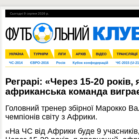
Сьогодні 9 серпня 2026 р.
Гарячі теми
УПЛ, 2-й тур
ВІЙНА
УПЛ-ПЕРЕХОДИ
УКРАЇНА
Збірна
Ліга чемпіонів
Англія
Іспанія
Прем'єр-ліга
ТУРНІРИ
Ліга Європи
Італія
Перша ліга
ЛІГИ
Німеччина
Міжнародні
АРХІВ
Друга ліга
Франція
ВІДЕО
Ліга націй
Кубок України
Інші
ТРАНСЛЯЦІЇ
Ліга конф
ЧС-2014
ЄВРО-2016
Росія
Кубок конфедерацій
ЧЄ-2015 (U-21
Реграрі: «Через 15-20 років,
африканська команда виграє
Головний тренер збірної Марокко Вал
чемпіонів світу з Африки.
«На ЧС від Африки буде 9 учасників