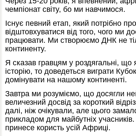
Через 15-20 років, я впевнений, аф
чемпіонат світу, бо ми навчимося.
Існує певний етап, який потрібно пр
відштовхуватися від того, чого ми д
працювати. Ми створюємо ДНК не ті
континенту.
Я сказав гравцям у роздягальні, що 
історію, то доведеться виграти Куб
домінувати на нашому континенті.
Завтра ми розуміємо, що досягли не
величезний досвід за короткий відрі
далі, ніж очікували, але цього замал
прикладом для майбутніх учасників.
принесе користь усій Африці.