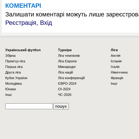
КОМЕНТАРІ
Залишати коментарі можуть лише зареєстрова
Реєстрація
,
Вхід
Українcький футбол
Турніри
Ліги
Збірна
Ліга чемпіонів
Англія
Прем'єр-ліга
Ліга Європи
Іспанія
Перша ліга
Міжнародні
Італія
Друга ліга
Ліга націй
Німеччина
Кубок України
Ліга конференцій
Франція
Молодіжка
ЄВРО-2024
Інші
Юнаки
OI-2024
Інші
ЧС-2026