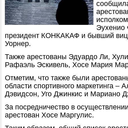
сообщила
арестова
исполко
Эухенио 
президент КОНКАКАФ и бывший виц
Уорнер.
Также арестованы Эдуардо Ли, Хулио
Рафаэль Эскивель, Хосе Мария Мар
Отметим, что также были арестован
области спортивного маркетинга – 
Дэвидсон, Уго Джинкис и Мариано Д
За посредничество в осуществлени
арестован Хосе Маргулис.