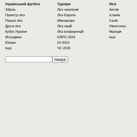
Українcький футбол
Турніри
Ліги
Збірна
Ліга чемпіонів
Англія
Прем'єр-ліга
Ліга Європи
Іспанія
Перша ліга
Міжнародні
Італія
Друга ліга
Ліга націй
Німеччина
Кубок України
Ліга конференцій
Франція
Молодіжка
ЄВРО-2024
Інші
Юнаки
OI-2024
Інші
ЧС-2026