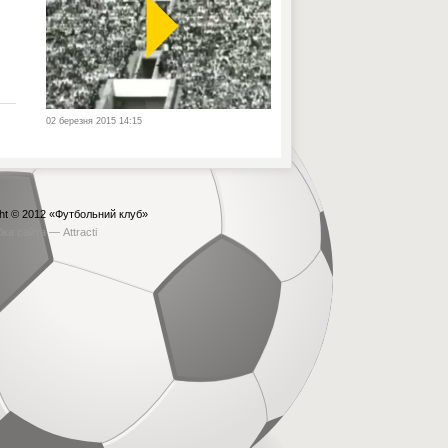
02 березня 2015 14:15
ht © 2012
«Футбольний клуб»
бка сайта —
Attracti