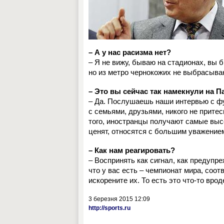
– А у нас расизма нет?
– Я не вижу, бываю на стадионах, вы бы
но из метро чернокожих не выбрасыва
– Это вы сейчас так намекнули на 
– Да. Послушаешь наши интервью с ф
с семьями, друзьями, никого не притес
того, иностранцы получают самые высо
ценят, относятся с большим уважением
– Как нам реагировать?
– Воспринять как сигнал, как предупр
что у вас есть – чемпионат мира, соот
искорените их. То есть это что-то вр
3 березня 2015 12:09
http://sports.ru