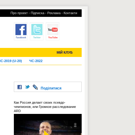
-
-
-
Про проект
Підписка
Реклама
Контакти
отий КЛУБ
УСІ ТРАНСФЕРИ
МІЙ КЛУБ
С-2019 (U-20)
ЧС-2022
Поділитися
Как Россия делает своих псевдо-
чемпионов, или Громкое расследование
ARD