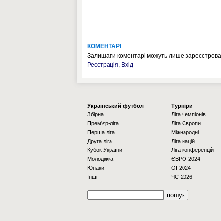
КОМЕНТАРІ
Залишати коментарі можуть лише зареєстрован
Реєстрація
,
Вхід
Українcький футбол
Турніри
Збірна
Ліга чемпіонів
Прем'єр-ліга
Ліга Європи
Перша ліга
Міжнародні
Друга ліга
Ліга націй
Кубок України
Ліга конференцій
Молодіжка
ЄВРО-2024
Юнаки
OI-2024
Інші
ЧС-2026