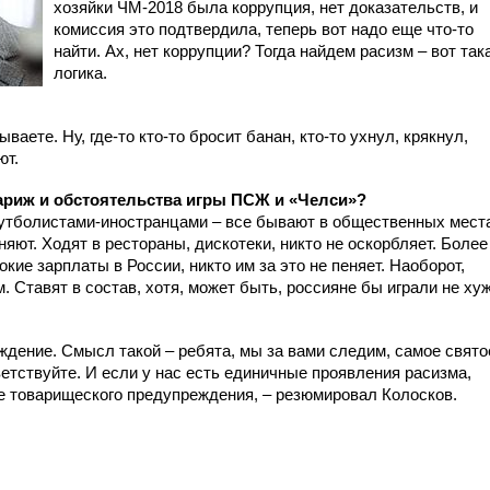
хозяйки ЧМ-2018 была коррупция, нет доказательств, и
комиссия это подтвердила, теперь вот надо еще что-то
найти. Ах, нет коррупции? Тогда найдем расизм – вот так
логика.
ваете. Ну, где-то кто-то бросит банан, кто-то ухнул, крякнул,
ют.
Париж и обстоятельства игры ПСЖ и «Челси»?
утболистами-иностранцами – все бывают в общественных мест
няют. Ходят в рестораны, дискотеки, никто не оскорбляет. Более
кие зарплаты в России, никто им за это не пеняет. Наоборот,
. Ставят в состав, хотя, может быть, россияне бы играли не хуж
еждение. Смысл такой – ребята, мы за вами следим, самое свято
ветствуйте. И если у нас есть единичные проявления расизма,
оде товарищеского предупреждения, – резюмировал Колосков.