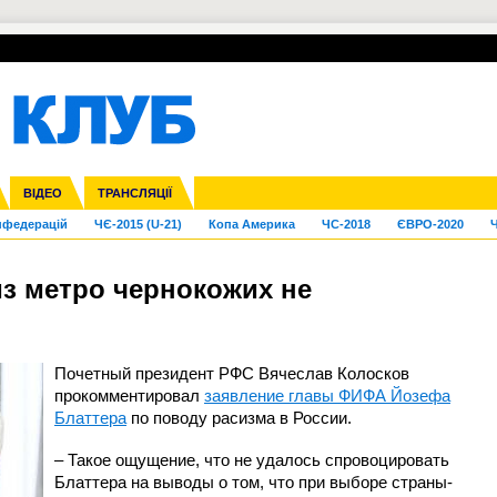
УПЛ-ПЕРЕХОДИ
СКРИЖАЛІ
ЄВРОКУБКИ
Зол
га ліга
Франція
ВІДЕО
Ліга націй
Кубок України
Інші
ТРАНСЛЯЦІЇ
Ліга конференцій
Молодіжка
ЄВРО-2024
Юнаки
Інші
OI-2024
ЧС-2026
нфедерацій
ЧЄ-2015 (U-21)
Копа Америка
ЧС-2018
ЄВРО-2020
Ч
из метро чернокожих не
Почетный президент РФС Вячеслав Колосков
прокомментировал
заявление главы ФИФА Йозефа
Блаттера
по поводу расизма в России.
– Такое ощущение, что не удалось спровоцировать
Блаттера на выводы о том, что при выборе страны-