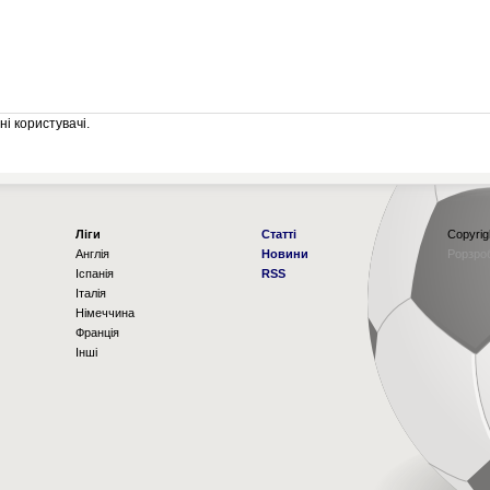
і користувачі.
Ліги
Статті
Copyrig
Англія
Новини
Рорзро
Іспанія
RSS
Італія
Німеччина
Франція
Інші