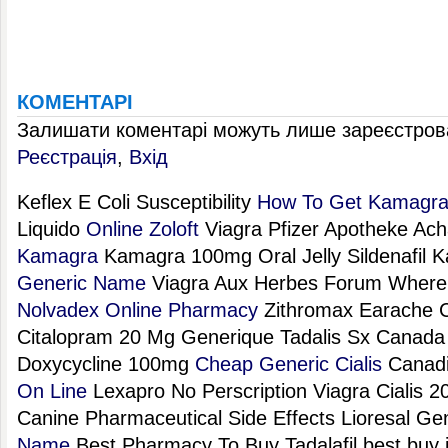
КОМЕНТАРІ
Залишати коментарі можуть лише зареєстрова
Реєстрація
,
Вхід
Keflex E Coli Susceptibility
How To Get Kamagr
Liquido
Online Zoloft
Viagra Pfizer Apotheke Ac
Kamagra
Kamagra 100mg Oral Jelly Sildenafil
Generic Name
Viagra Aux Herbes Forum Where T
Nolvadex Online Pharmacy
Zithromax Earache 
Citalopram 20 Mg Generique Tadalis Sx Canad
Doxycycline 100mg
Cheap Generic Cialis
Canadi
On Line
Lexapro No Perscription Viagra Cialis 
Canine Pharmaceutical Side Effects Lioresal G
Name
Best Pharmacy To Buy Tadalafil best buy is