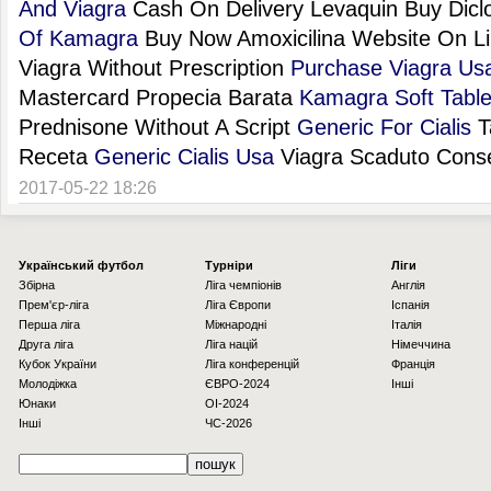
And Viagra
Cash On Delivery Levaquin Buy Diclo
Of Kamagra
Buy Now Amoxicilina Website On Li
Viagra Without Prescription
Purchase Viagra Us
Mastercard Propecia Barata
Kamagra Soft Table
Prednisone Without A Script
Generic For Cialis
T
Receta
Generic Cialis Usa
Viagra Scaduto Cons
2017-05-22 18:26
Українcький футбол
Турніри
Ліги
Збірна
Ліга чемпіонів
Англія
Прем'єр-ліга
Ліга Європи
Іспанія
Перша ліга
Міжнародні
Італія
Друга ліга
Ліга націй
Німеччина
Кубок України
Ліга конференцій
Франція
Молодіжка
ЄВРО-2024
Інші
Юнаки
OI-2024
Інші
ЧС-2026