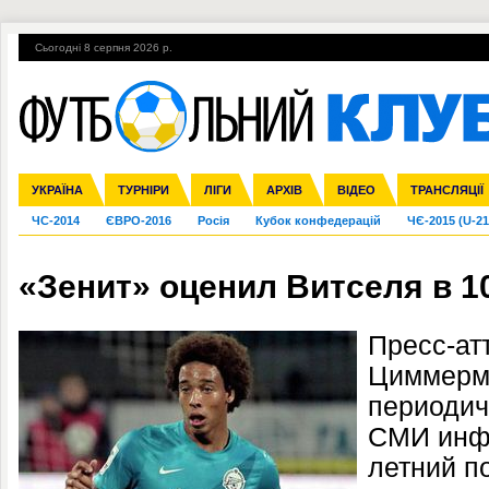
Сьогодні 8 серпня 2026 р.
Гарячі теми
УПЛ, 2-й тур
ВІЙНА
УПЛ-ПЕРЕХОДИ
УКРАЇНА
Збірна
Ліга чемпіонів
Англія
Іспанія
Прем'єр-ліга
ТУРНІРИ
Ліга Європи
Італія
Перша ліга
ЛІГИ
Німеччина
Міжнародні
АРХІВ
Друга ліга
Франція
ВІДЕО
Ліга націй
Кубок України
Інші
ТРАНСЛЯЦІЇ
Ліга конф
ЧС-2014
ЄВРО-2016
Росія
Кубок конфедерацій
ЧЄ-2015 (U-21
«Зенит» оценил Витселя в 1
Пресс-ат
Циммерм
периодич
СМИ инфо
летний п