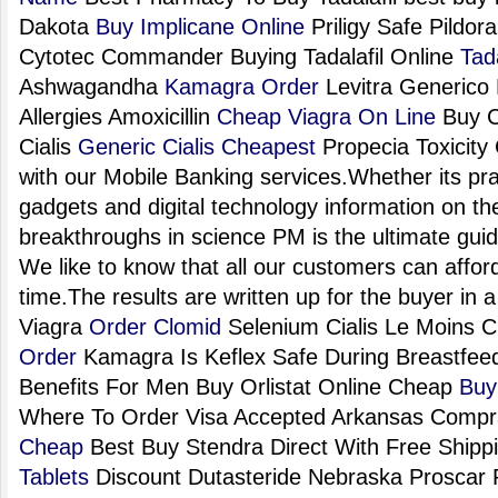
Dakota
Buy Implicane Online
Priligy Safe Pildor
Cytotec Commander Buying Tadalafil Online
Tad
Ashwagandha
Kamagra Order
Levitra Generico
Allergies Amoxicillin
Cheap Viagra On Line
Buy C
Cialis
Generic Cialis Cheapest
Propecia Toxicity
with our Mobile Banking services.Whether its p
gadgets and digital technology information on th
breakthroughs in science PM is the ultimate guid
We like to know that all our customers can affor
time.The results are written up for the buyer in a
Viagra
Order Clomid
Selenium Cialis Le Moins 
Order
Kamagra Is Keflex Safe During Breastfee
Benefits For Men Buy Orlistat Online Cheap
Buy
Where To Order Visa Accepted Arkansas Compra
Cheap
Best Buy Stendra Direct With Free Ship
Tablets
Discount Dutasteride Nebraska Proscar 