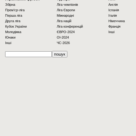
Збірна
Ліга чемпіонів
Англія
Прем'єр-ліга
Ліга Європи
Іспанія
Перша ліга
Міжнародні
Італія
Друга ліга
Ліга націй
Німеччина
Кубок України
Ліга конференцій
Франція
Молодіжка
ЄВРО-2024
Інші
Юнаки
OI-2024
Інші
ЧС-2026