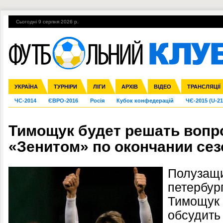
Сьогодні 9 серпня 2026 р.
Гарячі теми
УПЛ, 2-й тур
ВІЙНА
УПЛ-ПЕРЕХОДИ
УКРАЇНА
Збірна
Ліга чемпіонів
Англія
Іспанія
Прем'єр-ліга
ТУРНІРИ
Ліга Європи
Італія
Перша ліга
ЛІГИ
Німеччина
Міжнародні
АРХІВ
Друга ліга
Франція
ВІДЕО
Ліга націй
Кубок України
Інші
ТРАНСЛЯЦІЇ
Ліга конф
ЧС-2014
ЄВРО-2016
Росія
Кубок конфедерацій
ЧЄ-2015 (U-21
Тимощук будет решать вопро
«Зенитом» по окончании сез
Полузащи
петербур
Тимощук 
обсудить