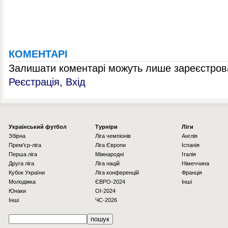
КОМЕНТАРІ
Залишати коментарі можуть лише зареєстрова
Реєстрація
,
Вхід
Українcький футбол
Турніри
Ліги
Збірна
Ліга чемпіонів
Англія
Прем'єр-ліга
Ліга Європи
Іспанія
Перша ліга
Міжнародні
Італія
Друга ліга
Ліга націй
Німеччина
Кубок України
Ліга конференцій
Франція
Молодіжка
ЄВРО-2024
Інші
Юнаки
OI-2024
Інші
ЧС-2026