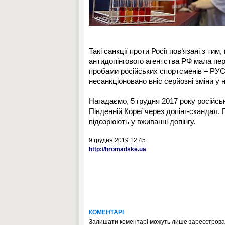
Такі санкції проти Росії пов’язані з ти
антидопінгового агентства РФ мала пер
пробами російських спортсменів – РУ
несанкціоновано вніс серйозні зміни у
Нагадаємо, 5 грудня 2017 року російськ
Південній Кореї через допінг-скандал.
підозрюють у вживанні допінгу.
9 грудня 2019 12:45
http://hromadske.ua
КОМЕНТАРІ
Залишати коментарі можуть лише зареєстрован