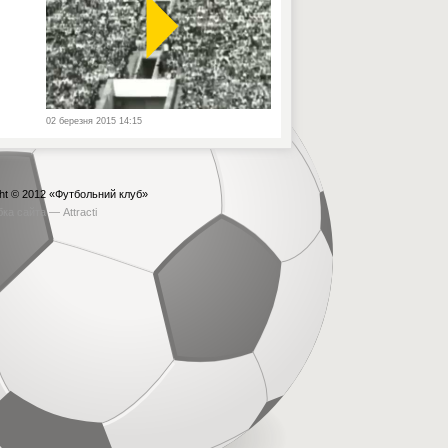
02 березня 2015 14:15
ht © 2012
«Футбольний клуб»
бка сайта —
Attracti