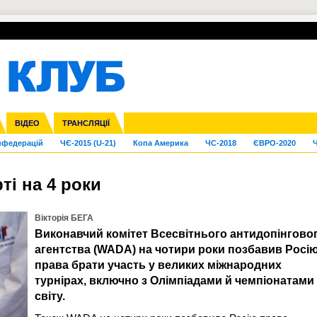
УПЛ-ПЕРЕХОДИ
СКРИЖАЛІ
ЄВРОКУБКИ
Зол
га ліга
Франція
ВІДЕО
Ліга націй
Кубок України
Інші
ТРАНСЛЯЦІЇ
Ліга конференцій
Молодіжка
ЄВРО-2024
Юнаки
Інші
OI-2024
ЧС-2026
нфедерацій
ЧЄ-2015 (U-21)
Копа Америка
ЧС-2018
ЄВРО-2020
Ч
ті на 4 роки
Вікторія БЕГА
Виконавчий комітет Всесвітнього антидопінгово
агентства (WADA) на чотири роки позбавив Росі
права брати участь у великих міжнародних
турнірах, включно з Олімпіадами й чемпіонатами
світу.