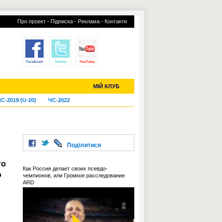
-
-
-
Про проект
Підписка
Реклама
Контакти
отий КЛУБ
УСІ ТРАНСФЕРИ
МІЙ КЛУБ
С-2019 (U-20)
ЧС-2022
Поділитися
го
Как Россия делает своих псевдо-
ю
чемпионов, или Громкое расследование
ARD