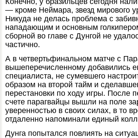
Конечно, у бразильцев сегодня нал
— кроме Неймара, звезд мирового ур
Никуда не делась проблема с заби
нападающим и основным голкипером
сборной во главе с Дунгой не удало
частично.
А в четвертьфинальном матче с Пар
вышеперечисленному добавились е
специалиста, не сумевшего настро
образом на второй тайм и сделавше
перестановки по ходу игры. После 
счете парагвайцы вышли на поле за
уверенностью в своих силах, в то в
отдаленно напоминали единый колл
Дунга попытался повлиять на ситуа