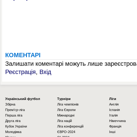
КОМЕНТАРІ
Залишати коментарі можуть лише зареєстрова
Реєстрація
,
Вхід
Українcький футбол
Турніри
Ліги
Збірна
Ліга чемпіонів
Англія
Прем'єр-ліга
Ліга Європи
Іспанія
Перша ліга
Міжнародні
Італія
Друга ліга
Ліга націй
Німеччина
Кубок України
Ліга конференцій
Франція
Молодіжка
ЄВРО-2024
Інші