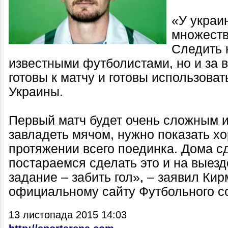
«У украи
множеств
Следить 
известными футболистами, но и за 
готовы к матчу и готовы использова
Украины.
Первый матч будет очень сложным 
завладеть мячом, нужно показать х
протяжении всего поединка. Дома сд
постараемся сделать это и на выезде
задание – забить гол», – заявил Ки
официальному сайту Футбольного с
13 листопада 2015 14:03