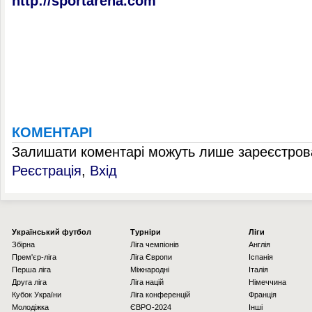
http://sportarena.com
КОМЕНТАРІ
Залишати коментарі можуть лише зареєстрова
Реєстрація
,
Вхід
Українcький футбол
Турніри
Ліги
Збірна
Ліга чемпіонів
Англія
Прем'єр-ліга
Ліга Європи
Іспанія
Перша ліга
Міжнародні
Італія
Друга ліга
Ліга націй
Німеччина
Кубок України
Ліга конференцій
Франція
Молодіжка
ЄВРО-2024
Інші