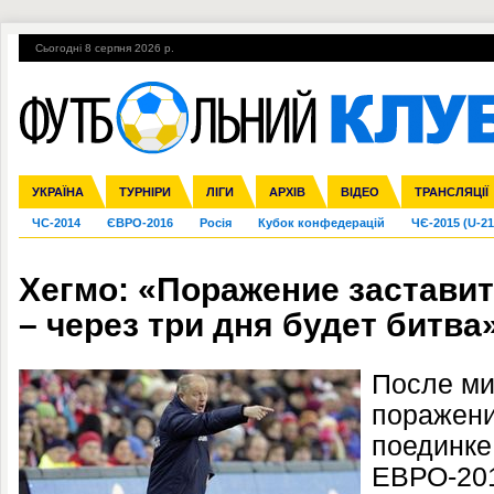
Сьогодні 8 серпня 2026 р.
Гарячі теми
УПЛ, 2-й тур
ВІЙНА
УПЛ-ПЕРЕХОДИ
УКРАЇНА
Збірна
Ліга чемпіонів
Англія
Іспанія
Прем'єр-ліга
ТУРНІРИ
Ліга Європи
Італія
Перша ліга
ЛІГИ
Німеччина
Міжнародні
АРХІВ
Друга ліга
Франція
ВІДЕО
Ліга націй
Кубок України
Інші
ТРАНСЛЯЦІЇ
Ліга конф
ЧС-2014
ЄВРО-2016
Росія
Кубок конфедерацій
ЧЄ-2015 (U-21
Хегмо: «Поражение застави
– через три дня будет битва
После ми
поражени
поединке
ЕВРО-201