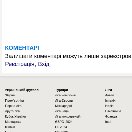
КОМЕНТАРІ
Залишати коментарі можуть лише зареєстрова
Реєстрація
,
Вхід
Українcький футбол
Турніри
Ліги
Збірна
Ліга чемпіонів
Англія
Прем'єр-ліга
Ліга Європи
Іспанія
Перша ліга
Міжнародні
Італія
Друга ліга
Ліга націй
Німеччина
Кубок України
Ліга конференцій
Франція
Молодіжка
ЄВРО-2024
Інші
Юнаки
OI-2024