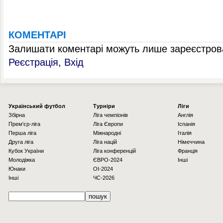
КОМЕНТАРІ
Залишати коментарі можуть лише зареєстрова
Реєстрація
,
Вхід
Українcький футбол
Турніри
Ліги
Збірна
Ліга чемпіонів
Англія
Прем'єр-ліга
Ліга Європи
Іспанія
Перша ліга
Міжнародні
Італія
Друга ліга
Ліга націй
Німеччина
Кубок України
Ліга конференцій
Франція
Молодіжка
ЄВРО-2024
Інші
Юнаки
OI-2024
Інші
ЧС-2026