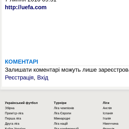
http://uefa.com
КОМЕНТАРІ
Залишати коментарі можуть лише зареєстрова
Реєстрація
,
Вхід
Українcький футбол
Турніри
Ліги
Збірна
Ліга чемпіонів
Англія
Прем'єр-ліга
Ліга Європи
Іспанія
Перша ліга
Міжнародні
Італія
Друга ліга
Ліга націй
Німеччина
Кубок України
Ліга конференцій
Франція