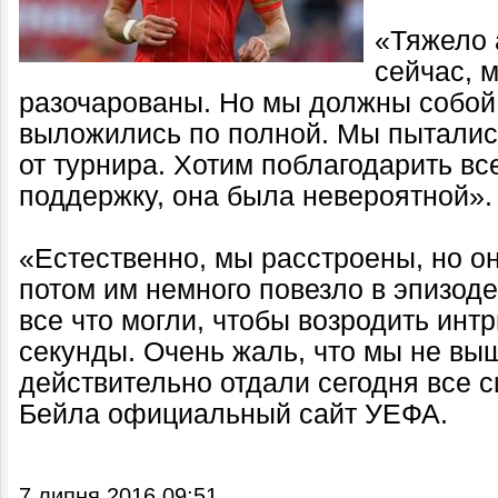
«Тяжело 
сейчас, 
разочарованы. Но мы должны собой
выложились по полной. Мы пыталис
от турнира. Хотим поблагодарить вс
поддержку, она была невероятной».
«Естественно, мы расстроены, но он
потом им немного повезло в эпизод
все что могли, чтобы возродить инт
секунды. Очень жаль, что мы не вы
действительно отдали сегодня все с
Бейла официальный сайт УЕФА.
7 липня 2016 09:51