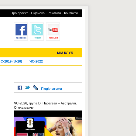
-
-
-
Про проект
Підписка
Реклама
Контакти
отий КЛУБ
УСІ ТРАНСФЕРИ
МІЙ КЛУБ
С-2019 (U-20)
ЧС-2022
Поділитися
ЧС-2026, група D. Парагвай – Австралія.
Огляд матчу