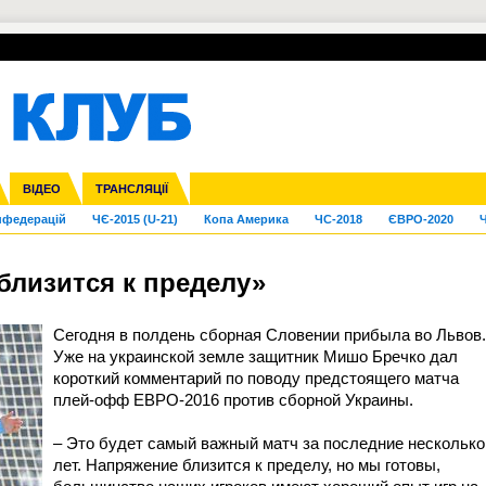
УПЛ-ПЕРЕХОДИ
СКРИЖАЛІ
ЄВРОКУБКИ
Зол
га ліга
Франція
ВІДЕО
Ліга націй
Кубок України
Інші
ТРАНСЛЯЦІЇ
Ліга конференцій
Молодіжка
ЄВРО-2024
Юнаки
Інші
OI-2024
ЧС-2026
нфедерацій
ЧЄ-2015 (U-21)
Копа Америка
ЧС-2018
ЄВРО-2020
Ч
близится к пределу»
Сегодня в полдень сборная Словении прибыла во Львов.
Уже на украинской земле защитник Мишо Бречко дал
короткий комментарий по поводу предстоящего матча
плей-офф ЕВРО-2016 против сборной Украины.
– Это будет самый важный матч за последние несколько
лет. Напряжение близится к пределу, но мы готовы,