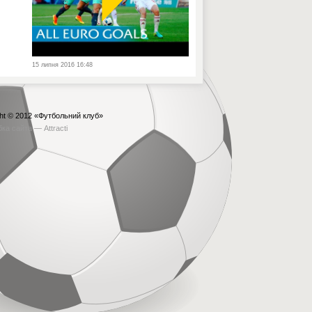
15 липня 2016 16:48
ht © 2012
«Футбольний клуб»
бка сайта —
Attracti