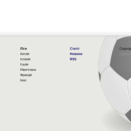
Ліги
Статті
Copyrig
Англія
Новини
Рорзро
Іспанія
RSS
Італія
Німеччина
Франція
Інші