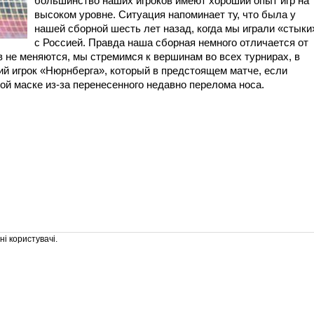
большинство наших игроков имеют хороший опыт игр на
высоком уровне. Ситуация напоминает ту, что была у
нашей сборной шесть лет назад, когда мы играли «стыки
с Россией. Правда наша сборная немного отличается от
ев не меняются, мы стремимся к вершинам во всех турнирах, в
ий игрок «Нюрнберга», который в предстоящем матче, если
ной маске из-за перенесенного недавно перелома носа.
і користувачі.