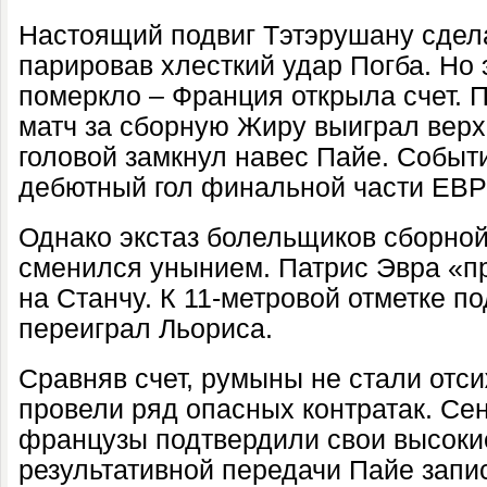
Настоящий подвиг Тэтэрушану сдела
парировав хлесткий удар Погба. Но 
померкло
–
Франция открыла счет. 
матч за сборную Жиру выигр
ал
верх
головой зам
кнул
навес Пайе.
Событи
дебютный гол финальной части ЕВР
Однако экстаз болельщиков сборно
сменился унынием. Патрис Эвра «пр
на Станчу. К 11-метровой отметке п
переиграл Льориса.
Сравняв счет, румыны не стали отси
провели ряд опасных контратак. Се
французы подтвердили свои высокие
результативной передачи Пайе
запис