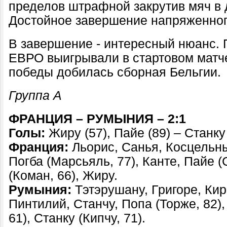
пределов штрафной закрутив мяч в
Достойное завершение напряженног
В завершение - интересный нюанс.
ЕВРО выигрывали в стартовом матче
победы добилась сборная Бельгии.
Группа А
ФРАНЦИЯ – РУМЫНИЯ –
2:1
Голы:
Жиру (57), Пайе (89) – Станку 
Франция
:
Льорис
,
Санья
,
Косцельн
Погба (Марсьяль, 77)
,
Канте
,
Пайе (
(Коман, 66)
,
Жиру
.
Румыния
:
Тэтэрушану
,
Григоре
,
Кир
Пинтилий
,
Станчу
,
Попа (Торже, 82)
61)
,
Станку (Кипчу, 71)
.