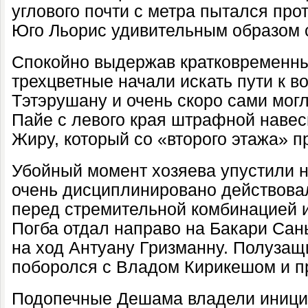
углового почти с метра пытался прот
Юго Льорис удивительным образом с
Спокойно выдержав кратковременны
трехцветные начали искать пути к
в
Тэтэрушану
и очень скоро сами могл
Пайе с левого края штрафной навес
Жиру, который со «второго этажа» 
Убойный момент хозяева упустили на
очень дисциплинировано
действова
перед стремительной комбинацией и
Погба отдал направо на Бакари Сан
на ход Антуану Гризманну. Полузащ
поборолся с Владом Кирикешом и пр
Подопечные Дешама владели инициа