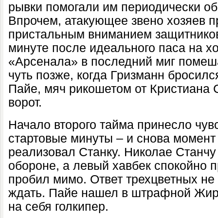
рывки помогали им периодически об
Впрочем, атакующее звено хозяев 
пристальным вниманием защитников 
минуте после идеального паса на 
«Арсенала» в последний миг поме
чуть позже, когда Гризманн бросилс
Пайе, мяч рикошетом
от Кристиана
ворот.
Начало второго тайма принесло чув
стартовые минуты – и снова момент
реализовал
Станку
.
Николае Станчу
обороне, а левый хавбек спокойно п
пробил мимо. Ответ трехцветных не 
ждать. Пайе нашел в штрафной Жиру
на себя голкипер.