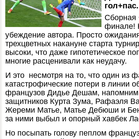
гол+пас.
Сборная 
финале! Н
убеждение автора. Просто ожидани
трехцветных накануне старта турни
высоки, что даже
гипотетическое
по
многие расценивали как неудачу.
И это несмотря на то, что
один из 
катастрофические потери в линии 
французов Дидье Дешам
, напомним
защитник
ов
Курта
Зума,
Рафаэля
В
Жереми
Матье, Матье Дебюши и
Бе
за ними выбыл и
опорн
ый
хавбек Ла
Но посыпать голову пеплом француз