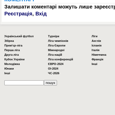
Залишати коментарі можуть лише зареєстр
Реєстрація
,
Вхід
Українcький футбол
Турніри
Ліги
Збірна
Ліга чемпіонів
Англія
Прем'єр-ліга
Ліга Європи
Іспанія
Перша ліга
Міжнародні
Італія
Друга ліга
Ліга націй
Німеччина
Кубок України
Ліга конференцій
Франція
Молодіжка
ЄВРО-2024
Інші
Юнаки
OI-2024
Інші
ЧС-2026