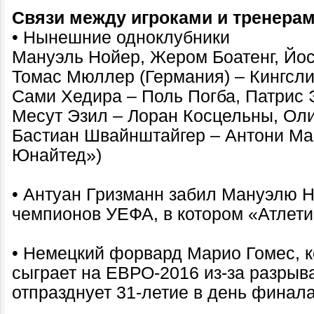
Связи между игроками и тренера
• Нынешние одноклубники
Мануэль Нойер, Жером Боатенг, Йос
Томас Мюллер (Германия) – Кингсли
Сами Хедира – Поль Погба, Патрис 
Месут Эзил – Лоран Косцельны, Ол
Бастиан Швайнштайгер – Антони Ма
Юнайтед»)
• Антуан Гризманн забил Мануэлю 
чемпионов УЕФА, в котором «Атлет
• Немецкий форвард Марио Гомес, 
сыграет на ЕВРО-2016 из-за разрыв
отпразднует 31-летие в день финала