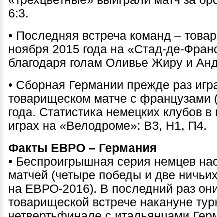
6:3.
• Последняя встреча команд – това
ноября 2015 года на «Стад-де-Франс
благодаря голам Оливье Жиру и Ан
• Сборная Германии прежде раз игр
товарищеском матче с французами (
года. Статистика немецких клубов в
играх на «Велодроме»: В3, Н1, П4.
Факты ЕВРО – Германия
• Беспроигрышная серия немцев на
матчей (четыре победы и две ничьих
на ЕВРО-2016). В последний раз он
товарищеской встрече накануне турн
четвертьфинале с итальянцами Гер