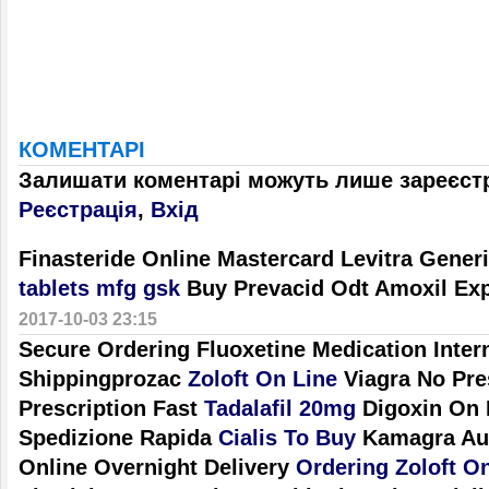
КОМЕНТАРІ
Залишати коментарі можуть лише зареєстр
Реєстрація
,
Вхід
Finasteride Online Mastercard Levitra Gene
tablets mfg gsk
Buy Prevacid Odt Amoxil Exp
2017-10-03 23:15
Secure Ordering Fluoxetine Medication Inter
Shippingprozac
Zoloft On Line
Viagra No Pre
Prescription Fast
Tadalafil 20mg
Digoxin On 
Spedizione Rapida
Cialis To Buy
Kamagra Aus
Online Overnight Delivery
Ordering Zoloft On