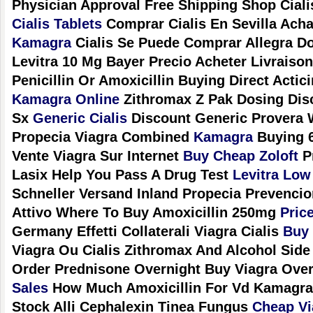
Physician Approval Free Shipping Shop Cial
Cialis Tablets
Comprar Cialis En Sevilla Ach
Kamagra
Cialis Se Puede Comprar Allegra D
Levitra 10 Mg Bayer Precio Acheter Livraiso
Penicillin Or Amoxicillin Buying Direct Actic
Kamagra Online
Zithromax Z Pak Dosing Disc
Sx
Generic Cialis
Discount Generic Provera W
Propecia Viagra Combined
Kamagra
Buying 6
Vente Viagra Sur Internet
Buy Cheap Zoloft
Pr
Lasix Help You Pass A Drug Test
Levitra Low
Schneller Versand Inland Propecia Prevenci
Attivo Where To Buy Amoxicillin 250mg
Pric
Germany Effetti Collaterali Viagra Cialis
Buy 
Viagra Ou Cialis Zithromax And Alcohol Side
Order Prednisone Overnight Buy Viagra Ove
Sales
How Much Amoxicillin For Vd Kamagr
Stock Alli Cephalexin Tinea Fungus
Cheap Vi