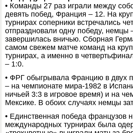
• Команды 27 раз играли между соб
девять побед, Франция – 12. На кр
турнирах соперники встречались ч
отпраздновали одну победу, немцы –
завершилась вничью. Сборная Герм
самом свежем матче команд на кр
турнирах, а именно в четвертьфина
– 1:0.
• ФРГ обыгрывала Францию в двух
– на чемпионате мира-1982 в Испани
ничьей 3:3 в игровое время) и на ч
Мексике. В обоих случаях немцы за
• Единственная победа французов 
международных турнирах была одерж
«трехцветные» выиграли матч за бр