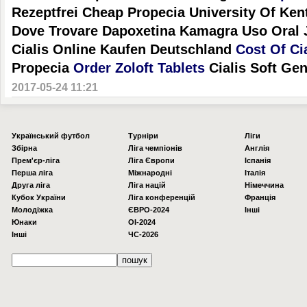
Rezeptfrei Cheap Propecia University Of Ke
Dove Trovare Dapoxetina Kamagra Uso Oral 
Cialis Online Kaufen Deutschland
Cost Of Ci
Propecia
Order Zoloft Tablets
Cialis Soft Ge
2017-05-24 11:21
Українcький футбол
Турніри
Ліги
Збірна
Ліга чемпіонів
Англія
Прем'єр-ліга
Ліга Європи
Іспанія
Перша ліга
Міжнародні
Італія
Друга ліга
Ліга націй
Німеччина
Кубок України
Ліга конференцій
Франція
Молодіжка
ЄВРО-2024
Інші
Юнаки
OI-2024
Інші
ЧС-2026