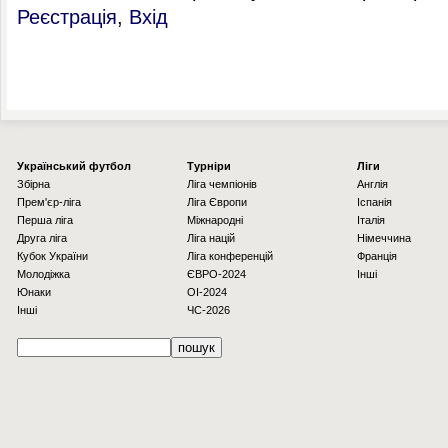
Реєстрація
,
Вхід
Українcький футбол
Турніри
Ліги
Збірна
Ліга чемпіонів
Англія
Прем'єр-ліга
Ліга Європи
Іспанія
Перша ліга
Міжнародні
Італія
Друга ліга
Ліга націй
Німеччина
Кубок України
Ліга конференцій
Франція
Молодіжка
ЄВРО-2024
Інші
Юнаки
OI-2024
Інші
ЧС-2026