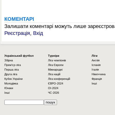
КОМЕНТАРІ
Залишати коментарі можуть лише зареєстрова
Реєстрація
,
Вхід
Українcький футбол
Турніри
Ліги
Збірна
Ліга чемпіонів
Англія
Прем'єр-ліга
Ліга Європи
Іспанія
Перша ліга
Міжнародні
Італія
Друга ліга
Ліга націй
Німеччина
Кубок України
Ліга конференцій
Франція
Молодіжка
ЄВРО-2024
Інші
Юнаки
OI-2024
Інші
ЧС-2026