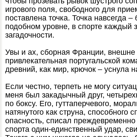
чтобы прозевать рывок шустрого со
игрового поля, свободного для прием
поставлена точка. Точка навсегда – 
подобном уровне, в спорте каждый 
загадочности.
Увы и ах, сборная Франции, внешне
привлекательная португальской кома
древний, как мир, крючок – уснула н
Если честно, терпеть не могу ситуа
меня был закадычный друг, четыре
по боксу. Его, гуттаперчевого, мора
натянутого как струна, способного
опасность, списал преждевременно
спорта один-единственный удар, свин