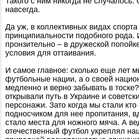
Такого с ним никогда не случалось. 
навсегда.
Да уж, в коллективных видах спорта
принципиальности подобного рода. 
пронзительно – в дружеской попойк
условия для оттаивания.
И самое главное: сколько еще лет м
футбольные нации, а о своей наци
медленно и верно забывать в тоске?
открывали путь в Украине и советск
персонажи. Зато когда мы стали кто 
подносчиком для нее пропитания, в
стало места для ножного мяча. А ве
отечественный футбол укреплял наш