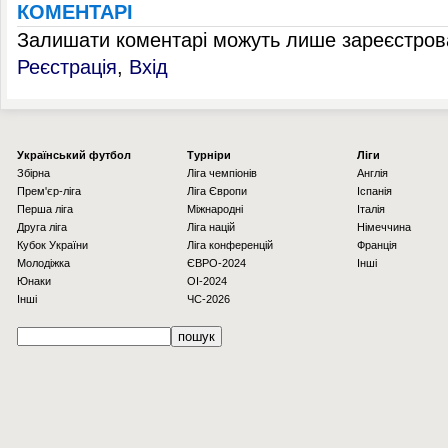
КОМЕНТАРІ
Залишати коментарі можуть лише зареєстрова
Реєстрація
,
Вхід
Українcький футбол
Турніри
Ліги
Збірна
Ліга чемпіонів
Англія
Прем'єр-ліга
Ліга Європи
Іспанія
Перша ліга
Міжнародні
Італія
Друга ліга
Ліга націй
Німеччина
Кубок України
Ліга конференцій
Франція
Молодіжка
ЄВРО-2024
Інші
Юнаки
OI-2024
Інші
ЧС-2026