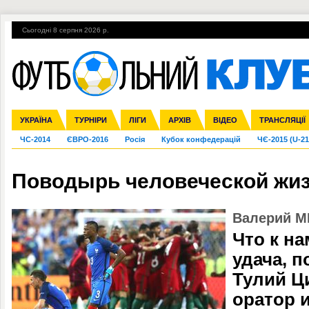
Сьогодні 8 серпня 2026 р.
Гарячі теми
УПЛ, 2-й тур
ВІЙНА
УПЛ-ПЕРЕХОДИ
УКРАЇНА
Збірна
Ліга чемпіонів
Англія
Іспанія
Прем'єр-ліга
ТУРНІРИ
Ліга Європи
Італія
Перша ліга
ЛІГИ
Німеччина
Міжнародні
АРХІВ
Друга ліга
Франція
ВІДЕО
Ліга націй
Кубок України
Інші
ТРАНСЛЯЦІЇ
Ліга конф
ЧС-2014
ЄВРО-2016
Росія
Кубок конфедерацій
ЧЄ-2015 (U-21
Поводырь человеческой жиз
Валерий М
Что к н
удача, 
Тулий Ц
оратор 