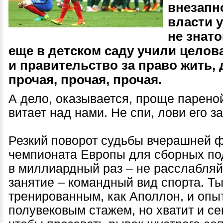
внезапн
власти у
не знато
еще в детском саду учили целов
и правительство за право жить, 
прочая, прочая, прочая.
А дело, оказывается, проще парен
витает над нами. Не спи, лови его з
Резкий поворот судьбы вчерашней 
чемпионата Европы для сборных по
в миллиардный раз – не расслабляй
занятие – командный вид спорта. Т
тренированным, как Аполлон, и опы
полувековым стажем, но хватит и с