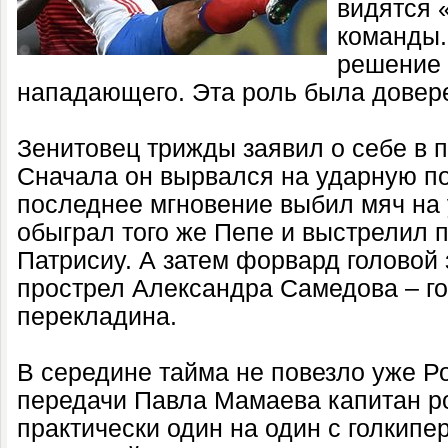
видятся 
команды.
решение 
нападающего. Эта роль была довер
Зенитовец трижды заявил о себе в п
Сначала он вырвался на ударную по
последнее мгновение выбил мяч на 
обыграл того же Пепе и выстрелил 
Патрисиу. А затем форвард головой
прострел Александра Самедова – го
перекладина.
В середине тайма не повезло уже Р
передачи Павла Мамаева капитан р
практически один на один с голкипе