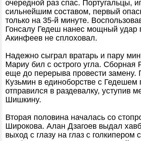
очередной раз спас. Португальцы, 
сильнейшим составом, первый опас
только на 35-й минуте. Воспользов
Гонсалу Гедеш нанес мощный удар п
Акинфеев не сплоховал.
Надежно сыграл вратарь и пару мин
Мариу бил с острого угла. Сборная
еще до перерыва провести замену.
Кузьмин в единоборстве с Гедешем 
отправился в раздевалку, уступив м
Шишкину.
Вторая половина началась со стопр
Широкова. Алан Дзагоев выдал хавб
выход с глазу на глаз с голкипером 