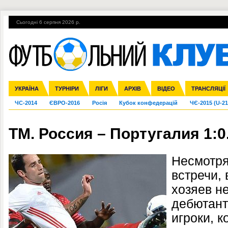
Сьогодні 6 серпня 2026 р.
Гарячі теми
УПЛ, 1-й тур
ВІЙНА
УПЛ-ПЕРЕХОДИ
УКРАЇНА
Збірна
Ліга чемпіонів
Англія
Іспанія
Прем'єр-ліга
ТУРНІРИ
Ліга Європи
Італія
Перша ліга
ЛІГИ
Німеччина
Міжнародні
АРХІВ
Друга ліга
Франція
ВІДЕО
Ліга націй
Кубок України
Інші
ТРАНСЛЯЦІЇ
Ліга конф
ЧС-2014
ЄВРО-2016
Росія
Кубок конфедерацій
ЧЄ-2015 (U-21
ТМ. Россия – Португалия 1:0
Несмотря
встречи, 
хозяев н
дебютант
игроки, 