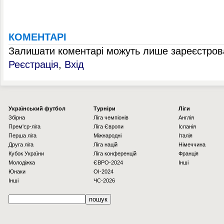
КОМЕНТАРІ
Залишати коментарі можуть лише зареєстрова
Реєстрація
,
Вхід
Українcький футбол
Турніри
Ліги
Збірна
Ліга чемпіонів
Англія
Прем'єр-ліга
Ліга Європи
Іспанія
Перша ліга
Міжнародні
Італія
Друга ліга
Ліга націй
Німеччина
Кубок України
Ліга конференцій
Франція
Молодіжка
ЄВРО-2024
Інші
Юнаки
OI-2024
Інші
ЧС-2026