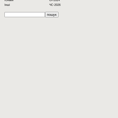
Юнаки
OI-2024
Інші
ЧС-2026