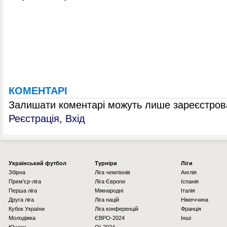
КОМЕНТАРІ
Залишати коментарі можуть лише зареєстрова
Реєстрація
,
Вхід
Українcький футбол
Турніри
Ліги
Збірна
Ліга чемпіонів
Англія
Прем'єр-ліга
Ліга Європи
Іспанія
Перша ліга
Міжнародні
Італія
Друга ліга
Ліга націй
Німеччина
Кубок України
Ліга конференцій
Франція
Молодіжка
ЄВРО-2024
Інші