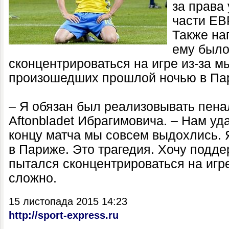
за права
части ЕВ
Также на
ему было
сконцентрироваться на игре из-за м
произошедших прошлой ночью в Па
– Я обязан был реализовывать пенал
Aftonbladet Ибрагимовича. – Нам уд
концу матча мы совсем выдохлись. 
в Париже. Это трагедия. Хочу подд
пытался сконцентрироваться на игре
сложно.
15 листопада 2015 14:23
http://sport-express.ru