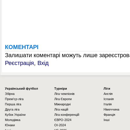
КОМЕНТАРІ
Залишати коментарі можуть лише зареєстрова
Реєстрація
,
Вхід
Українcький футбол
Турніри
Ліги
Збірна
Ліга чемпіонів
Англія
Прем'єр-ліга
Ліга Європи
Іспанія
Перша ліга
Міжнародні
Італія
Друга ліга
Ліга націй
Німеччина
Кубок України
Ліга конференцій
Франція
Молодіжка
ЄВРО-2024
Інші
Юнаки
OI-2024