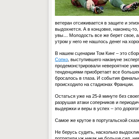
ветеран отсиживается в защите и эпиз
выдохнется. А в концовке, наконец-то,
увы… Молодость все же берет свое, а 
утром у него не нашлось денег на хор
В нашем сценарии Том Кинг – это сбо
Сопко
, выступившего накануне экспе
продемонстрировали невероятное умен
тенденциями приобретает все большее
бросалось в глаза. И события финальн
происходило на стадионах Франции.
Остаться уже на 25-й минуте без своег
разрушая атаки соперников и периодич
выдержки и веры в успех – это дорогог
Самое же крутое в португальской сказк
Не берусь судить, насколько выдохли
потратили уж никак не больше сил, чем