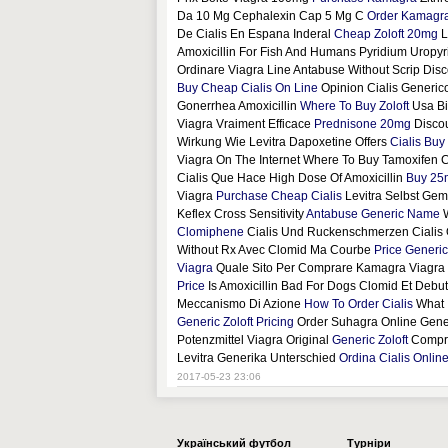
Da 10 Mg Cephalexin Cap 5 Mg C
Order Kamagra
De Cialis En Espana Inderal
Cheap Zoloft 20mg
L
Amoxicillin For Fish And Humans Pyridium Uropy
Ordinare Viagra Line Antabuse Without Scrip Dis
Buy Cheap Cialis On Line
Opinion Cialis Generi
Gonerrhea Amoxicillin
Where To Buy Zoloft
Usa Bi
Viagra Vraiment Efficace
Prednisone 20mg
Discou
Wirkung Wie Levitra Dapoxetine Offers
Cialis Buy
Viagra On The Internet Where To Buy Tamoxifen C
Cialis Que Hace High Dose Of Amoxicillin
Buy 25
Viagra
Purchase Cheap Cialis
Levitra Selbst Gem
Keflex Cross Sensitivity
Antabuse Generic Name
W
Clomiphene
Cialis Und Ruckenschmerzen Cialis 
Without Rx Avec Clomid Ma Courbe
Price Generi
Viagra
Quale Sito Per Comprare Kamagra Viagra 
Price
Is Amoxicillin Bad For Dogs Clomid Et Deb
Meccanismo Di Azione
How To Order Cialis
What I
Generic Zoloft Pricing
Order Suhagra Online Gener
Potenzmittel Viagra Original
Generic Zoloft
Compra
Levitra Generika Unterschied
Ordina Cialis Onlin
2017-05-23 23:06
Українcький футбол
Турніри