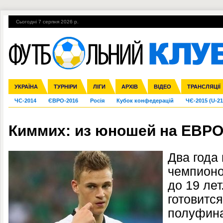
Сьогодні 7 серпня 2026 р.
Гарячі теми
УПЛ, 1-й тур
ВІЙНА
УПЛ-ПЕРЕХОДИ
УКРАЇНА
Збірна
Ліга чемпіонів
Англія
Іспанія
Прем'єр-ліга
ТУРНІРИ
Ліга Європи
Італія
Перша ліга
ЛІГИ
Німеччина
Міжнародні
АРХІВ
Друга ліга
Франція
ВІДЕО
Ліга націй
Кубок України
Інші
ТРАНСЛЯЦІЇ
Ліга конф
ЧС-2014
ЄВРО-2016
Росія
Кубок конфедерацій
ЧЄ-2015 (U-21
Киммих: из юношей на ЕВР
Два года
чемпион
до 19 ле
готовитс
полуфин