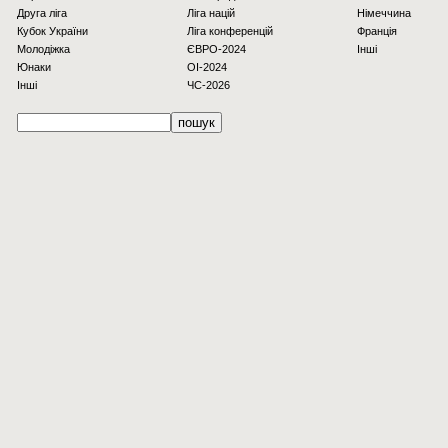
Друга ліга
Ліга націй
Німеччина
Кубок України
Ліга конференцій
Франція
Молодіжка
ЄВРО-2024
Інші
Юнаки
OI-2024
Інші
ЧС-2026