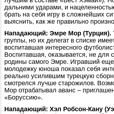
лучшим в составе «Вест Хэмай»). Но
дальними ударами, и нацеленностью
брать на себя игру в сложнейших си
выяснить, как же правильно произн
Нападающий: Эмре Мор (Турция).
группы, но их делегат в списке имее
воспитавшая интересного футболис
Воспитавшая, оказывается, не для с
родины самого Эмре. Игравший еще 
молодежку юноша показал себя инт
реально усилившим турецкую сборн
смотрелся лучше старожилов. Возм
Мор отрабатывал аванс – приглаше
«Боруссию».
Нападающий: Хэл Робсон-Кану (Уэ