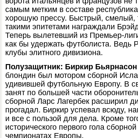
ворота итальянцев и французов не 
самым метким в составе республика
хорошую прессу. Быстрый, смелый, 
такими эпитетами награждали Брэйд
Теперь вылетевший из Премьер-лиги
как бы удержать футболиста. Ведь 
клубы элитного дивизиона.
Полузащитник: Биркир Бьярнасон 
блондин был мотором сборной Исла
удивившей футбольную Европу. В с
занят по большей части оборонитель
сборной Ларс Лагербек расширил ди
прогадал. Биркир успевал всюду, н
и все с пользой для дела. Кроме тог
исторического первого гола сборно
чемпионатах Европы.