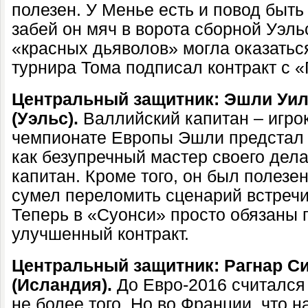
полезен. У Менье есть и повод быт
забей он мяч в ворота сборной Уэльс
«красных дьяволов» могла оказатьс
турнира Тома подписал контракт с 
Центральный защитник: Эшли Уи
(Уэльс).
Валлийский капитан – игрок
чемпионате Европы Эшли предстал 
как безупречный мастер своего дела
капитан. Кроме того, он был полезен
сумел переломить сценарий встречи
Теперь в «Суонси» просто обязаны
улучшенный контракт.
Центральный защитник: Рагнар С
(Исландия).
До Евро-2016 считался
не более того. Но во Франции, что н