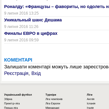
Роналду: «Французы – фавориты, но одолеть н
9 липня 2016 13:25
Уникальный шанс Дешама
9 липня 2016 11:26
Финалы ЕВРО в цифрах
9 липня 2016 09:59
КОМЕНТАРІ
Залишати коментарі можуть лише зареєстрова
Реєстрація
,
Вхід
Українcький футбол
Турніри
Ліги
Збірна
Ліга чемпіонів
Англія
Прем'єр-ліга
Ліга Європи
Іспанія
Перша ліга
Міжнародні
Італія