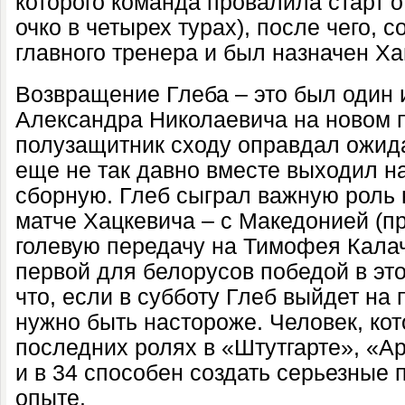
которого команда провалила старт о
очко в четырех турах), после чего, с
главного тренера и был назначен Ха
Возвращение Глеба – это был один 
Александра Николаевича на новом 
полузащитник сходу оправдал ожида
еще не так давно вместе выходил на
сборную. Глеб сыграл важную роль
матче Хацкевича – с Македонией (пр
голевую передачу на Тимофея Кала
первой для белорусов победой в это
что, если в субботу Глеб выйдет на 
нужно быть настороже. Человек, ко
последних ролях в «Штутгарте», «А
и в 34 способен создать серьезные 
опыте.