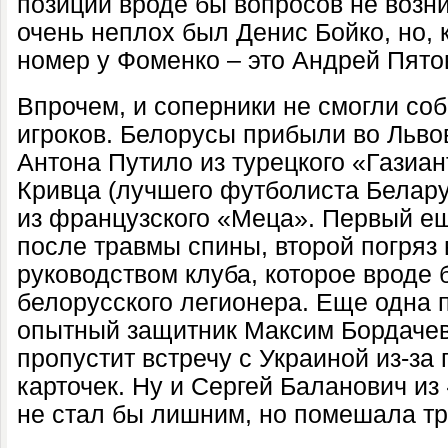
позиции вроде бы вопросов не возни
очень неплох был Денис Бойко, но, 
номер у Фоменко – это Андрей Пято
Впрочем, и соперники не смогли со
игроков. Белорусы прибыли во Льво
Антона Путило из турецкого «Газиа
Кривца (лучшего футболиста Беларус
из французского «Меца». Первый е
после травмы спины, второй погряз 
руководством клуба, которое вроде 
белорусского легионера. Еще одна п
опытный защитник Максим Бордачев
пропустит встречу с Украиной из-за
карточек. Ну и Сергей Баланович из
не стал бы лишним, но помешала тр