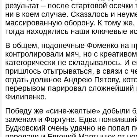
результат – после стартовой осечки
ни в коем случае. Сказалось и неу
массированную оборону. К тому же,
тогда находились наши ключевые и
В общем, подопечные Фоменко на п
контролировали мяч, но с креативо
категорически не складывалось. И е
пришлось отыгрываться, в связи с 
отдать должное Андрею Пятову, ко
перерывом парировал сложнейший м
Филипенко.
Победу же «сине-желтые» добыли 
заменам и Фортуне. Едва появивши
Будковский очень удачно не попал 
передачи и Евгений Мартынюк от не