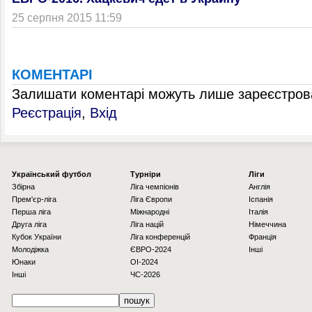
25 серпня 2015 11:59
КОМЕНТАРІ
Залишати коментарі можуть лише зареєстрова
Реєстрація
,
Вхід
Українcький футбол
Турніри
Ліги
Збірна
Ліга чемпіонів
Англія
Прем'єр-ліга
Ліга Європи
Іспанія
Перша ліга
Міжнародні
Італія
Друга ліга
Ліга націй
Німеччина
Кубок України
Ліга конференцій
Франція
Молодіжка
ЄВРО-2024
Інші
Юнаки
OI-2024
Інші
ЧС-2026