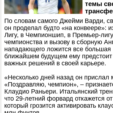
темы св
трансфе
По словам самого Джейми Варди, св
он проделал будто «на конвеере»: и
Лигу, в Чемпионшип, в Премьер-лигу
чемпионства и вызову в сборную Ан
нападающего ложится все большая о
ближайшем будущем ему предстоит 
важных решений в своей карьере.
«Несколько дней назад он прислал
«Поздравляю, чемпион», – признает
Клаудио Раньери. Итальянский трен
что 29-летний форвард откажется о
который грозится активировать клау
млн фунтов.