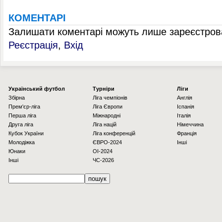
КОМЕНТАРІ
Залишати коментарі можуть лише зареєстрова
Реєстрація
,
Вхід
Українcький футбол
Турніри
Ліги
Збірна
Ліга чемпіонів
Англія
Прем'єр-ліга
Ліга Європи
Іспанія
Перша ліга
Міжнародні
Італія
Друга ліга
Ліга націй
Німеччина
Кубок України
Ліга конференцій
Франція
Молодіжка
ЄВРО-2024
Інші
Юнаки
OI-2024
Інші
ЧС-2026