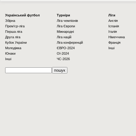
Українcький футбол
Турніри
Ліги
Збірна
Ліга чемпіонів
Англія
Прем'єр-ліга
Ліга Європи
Іспанія
Перша ліга
Міжнародні
Італія
Друга ліга
Ліга націй
Німеччина
Кубок України
Ліга конференцій
Франція
Молодіжка
ЄВРО-2024
Інші
Юнаки
OI-2024
Інші
ЧС-2026