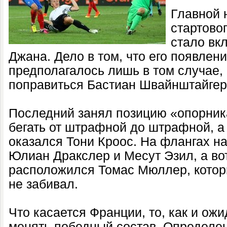
Главной 
стартово
стало вк
Джана. Дело в том, что его появлен
предполагалось лишь в том случае,
поправиться Бастиан Швайнштайгер
Последний занял позицию «опорник
бегать от штрафной до штрафной, а
оказался Тони Кроос. На флангах н
Юлиан Дракслер и Месут Эзил, а во
расположился Томас Мюллер, котор
не забивал.
Что касается Франции, то, как и ож
менять победный состав. Определе