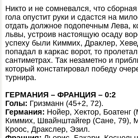
Никто и не сомневался, что сборная
гола опустит руки и сдастся на мил
отдать должное подопечным Лева, к
львы, устроив настоящую осаду вор
успеху были Киммих, Драклер, Хеве
попадал в каркас ворот, то пролетал
сантиметрах. Так незаметно и приб
который констатировал победу очер
турнира.
ГЕРМАНИЯ – ФРАНЦИЯ – 0:2
Голы:
Гризманн (45+2, 72).
Германия:
Нойер, Хектор, Боатенг (
Киммих, Швайнштайгер (Сане, 79), М
Кроос, Дракслер, Эзил.
Франция:
Льорис, Бакари, Косцельн