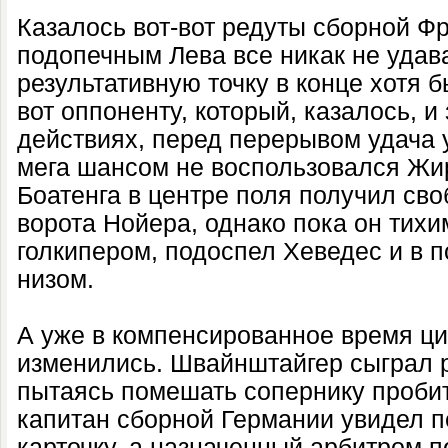
Казалось вот-вот редуты сборной Фр
подопечным Лева все никак не удав
результативную точку в конце хотя б
вот оппоненту, который, казалось, 
действиях, перед перерывом удача 
мега шансом не воспользовался Жи
Боатенга в центре поля получил св
ворота Нойера, однако пока он тих
голкипером, подоспел Хеведес и в 
низом.
А уже в компенсированное время ци
изменились. Швайнштайгер сыграл 
пытаясь помешать сопернику пробить
капитан сборной Германии увидел 
карточку, а назначенный арбитром 