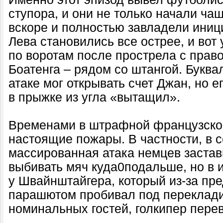
ступора, и они не только начали чащ
вскоре и полностью завладели иниц
Лева становились все острее, и во
по воротам после прострела с прав
Боатенга – рядом со штангой. Букв
атаке мог открывать счет Джан, но 
в прыжке из угла «вытащил».
Временами в штрафной французско
настоящие пожары. В частности, в 
массированная атака немцев застав
выбивать мяч куда0подальше, но в и
у Швайнштайгера, который из-за п
парашютом пробивал под переклади
номинальных гостей, голкипер перев