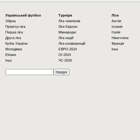
Українcький футбол
Турніри
Ліги
Збірна
Ліга чемпіонів
Англія
Прем'єр-ліга
Ліга Європи
Іспанія
Перша ліга
Міжнародні
Італія
Друга ліга
Ліга націй
Німеччина
Кубок України
Ліга конференцій
Франція
Молодіжка
ЄВРО-2024
Інші
Юнаки
OI-2024
Інші
ЧС-2026