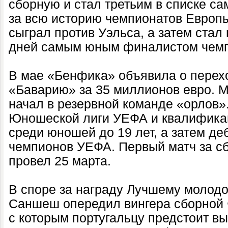
сборную и стал третьим в списке с
за всю историю чемпионатов Европы
сыграл против Уэльса, а затем стал 
дней самым юным финалистом чемп
В мае «Бенфика» объявила о пере
«Баварию» за 35 миллионов евро. 
начал в резервной команде «орлов».
Юношеской лиги УЕФА и квалифика
среди юношей до 19 лет, а затем де
чемпионов УЕФА. Первый матч за с
провел 25 марта.
В споре за награду Лучшему молодо
Саншеш опередил вингера сборной 
с которым португальцу предстоит вы