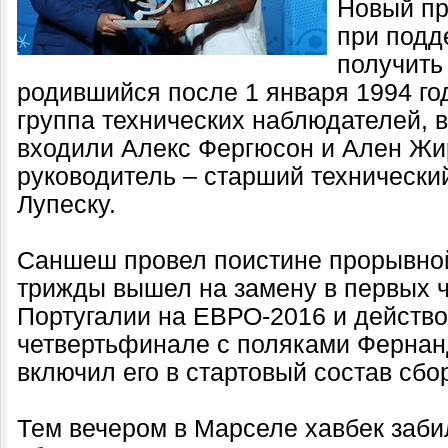
Новый пр
при подд
получить
родившийся после 1 января 1994 го
группа технических наблюдателей, в
входили Алекс Фергюсон и Ален Жир
руководитель – старший техническ
Лупеску.
Саншеш провел поистине прорывной
трижды вышел на замену в первых 
Португалии на ЕВРО-2016 и действов
четвертьфинале с поляками Ферна
включил его в стартовый состав сбо
Тем вечером в Марселе хавбек заби