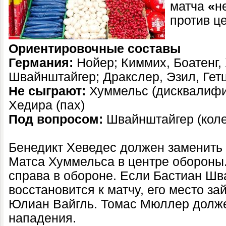
матча
«
н
против ц
Ориентировочные составы
Германия:
Нойер; Киммих, Боатенг, 
Швайнштайгер; Дракслер, Эзил, Гет
Не сыграют:
Хуммельс (дисквалифик
Хедира (пах)
Под вопросом:
Швайнштайгер (коле
Бенедикт Хеведес должен заменить
Матса Хуммельса в центре обороны
справа в обороне. Если Бастиан Шв
восстановится к матчу, его место з
Юлиан Вайгль. Томас Мюллер долже
нападения.