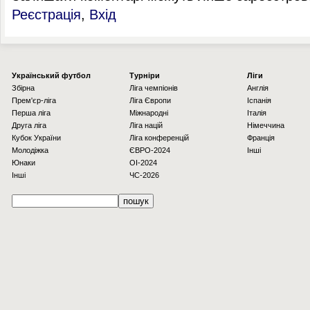
Реєстрація
,
Вхід
Українcький футбол
Турніри
Ліги
Збірна
Ліга чемпіонів
Англія
Прем'єр-ліга
Ліга Європи
Іспанія
Перша ліга
Міжнародні
Італія
Друга ліга
Ліга націй
Німеччина
Кубок України
Ліга конференцій
Франція
Молодіжка
ЄВРО-2024
Інші
Юнаки
OI-2024
Інші
ЧС-2026