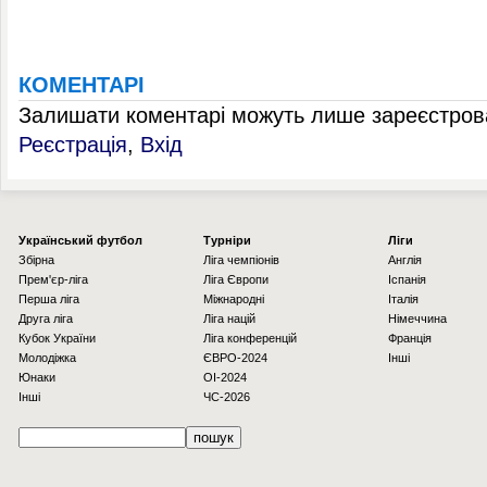
КОМЕНТАРІ
Залишати коментарі можуть лише зареєстрова
Реєстрація
,
Вхід
Українcький футбол
Турніри
Ліги
Збірна
Ліга чемпіонів
Англія
Прем'єр-ліга
Ліга Європи
Іспанія
Перша ліга
Міжнародні
Італія
Друга ліга
Ліга націй
Німеччина
Кубок України
Ліга конференцій
Франція
Молодіжка
ЄВРО-2024
Інші
Юнаки
OI-2024
Інші
ЧС-2026