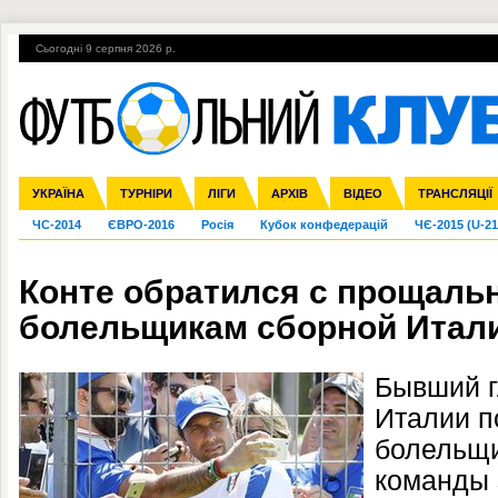
Сьогодні 9 серпня 2026 р.
Гарячі теми
УПЛ, 2-й тур
ВІЙНА
УПЛ-ПЕРЕХОДИ
УКРАЇНА
Збірна
Ліга чемпіонів
Англія
Іспанія
Прем'єр-ліга
ТУРНІРИ
Ліга Європи
Італія
Перша ліга
ЛІГИ
Німеччина
Міжнародні
АРХІВ
Друга ліга
Франція
ВІДЕО
Ліга націй
Кубок України
Інші
ТРАНСЛЯЦІЇ
Ліга конф
ЧС-2014
ЄВРО-2016
Росія
Кубок конфедерацій
ЧЄ-2015 (U-21
Конте обратился с прощаль
болельщикам сборной Итал
Бывший г
Италии п
болельщи
команды 