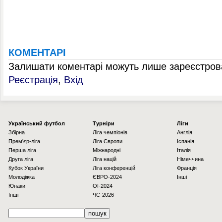
КОМЕНТАРІ
Залишати коментарі можуть лише зареєстрова
Реєстрація
,
Вхід
Українcький футбол
Турніри
Ліги
Збірна
Ліга чемпіонів
Англія
Прем'єр-ліга
Ліга Європи
Іспанія
Перша ліга
Міжнародні
Італія
Друга ліга
Ліга націй
Німеччина
Кубок України
Ліга конференцій
Франція
Молодіжка
ЄВРО-2024
Інші
Юнаки
OI-2024
Інші
ЧС-2026