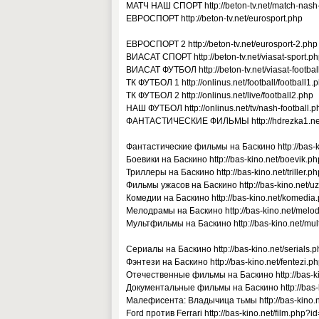
МАТЧ НАШ СПОРТ http://beton-tv.net/match-nash-
ЕВРОСПОРТ http://beton-tv.net/eurosport.php
ЕВРОСПОРТ 2 http://beton-tv.net/eurosport-2.php
ВИАСАТ СПОРТ http://beton-tv.net/viasat-sport.p
ВИАСАТ ФУТБОЛ http://beton-tv.net/viasat-footbal
ТК ФУТБОЛ 1 http://onlinus.net/football/football1.
ТК ФУТБОЛ 2 http://onlinus.net/live/football2.php
НАШ ФУТБОЛ http://onlinus.net/tv/nash-football.p
ФАНТАСТИЧЕСКИЕ ФИЛЬМЫ http://hdrezka1.net/
Фантастические фильмы на Баскино http://bas-ki
Боевики на Баскино http://bas-kino.net/boevik.ph
Триллеры на Баскино http://bas-kino.net/triller.ph
Фильмы ужасов на Баскино http://bas-kino.net/u
Комедии на Баскино http://bas-kino.net/komedia
Мелодрамы на Баскино http://bas-kino.net/melo
Мультфильмы на Баскино http://bas-kino.net/mult
Сериалы на Баскино http://bas-kino.net/serials.p
Фэнтези на Баскино http://bas-kino.net/fentezi.p
Отечественные фильмы на Баскино http://bas-ki
Документальные фильмы на Баскино http://bas-
Малефисента: Владычица тьмы http://bas-kino.n
Ford против Ferrari http://bas-kino.net/film.php?