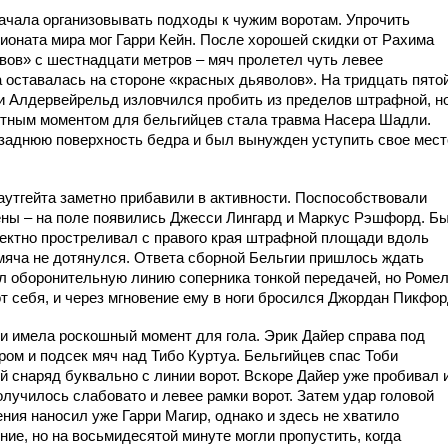
ачала организовывать подходы к чужим воротам. Упрочить
ионата мира мог Гарри Кейн. После хорошей скидки от Рахима
вов» с шестнадцати метров – мяч пролетел чуть левее
 оставалась на стороне «красных дьяволов». На тридцать пято
и Алдервейрельд изловчился пробить из пределов штрафной, н
ятным моментом для бельгийцев стала травма Насера Шадли.
 заднюю поверхность бедра и был вынужден уступить своe мест
утгейта заметно прибавили в активности. Поспособствовали
ены – на поле появились Джесси Лингард и Маркус Рэшфорд. Б
фектно простреливал с правого края штрафной площади вдоль
 мяча не дотянулся. Ответа сборной Бельгии пришлось ждать
ыл оборонительную линию соперника тонкой передачей, но Роме
от себя, и через мгновение ему в ноги бросился Джордан Пикфор
и имела роскошный момент для гола. Эрик Дайер справа под
ром и подсeк мяч над Тибо Куртуа. Бельгийцев спас Тоби
 снаряд буквально с линии ворот. Вскоре Дайер уже пробивал 
лучилось слабовато и левее рамки ворот. Затем удар головой
ния наносил уже Гарри Магир, однако и здесь не хватило
ние, но на восьмидесятой минуте могли пропустить, когда