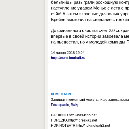
бельгийцы разыграли роскошную контр
наступление ударом Менье с лeта с 
сэйв! А затем «красные дьяволы» упр
Брeйне выскочил на свидание с голкип
До финального свистка счeт 2:0 сохра
впервые в своей истории завоевала ме
на пьедестал, но у молодой команды 
14 липня 2018 19:04
http://euro-football.ru
КОМЕНТАРІ
Залишати коментарі можуть лише зареєстрован
Реєстрація
,
Вхід
БАСКИНО http://bas-kino.net
HDREZKA http://hdrezka1.net
HDKINOTEATR http://hdkinoteatr2.net