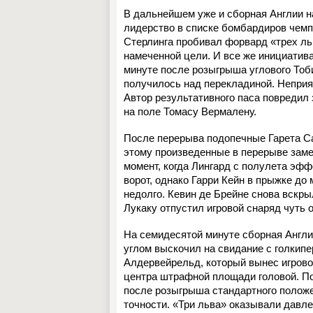
В дальнейшем уже и сборная Англии н
лидерство в списке бомбардиров чемп
Стерлинга пробивал форвард «трeх ль
намеченной цели. И всe же инициатива
минуте после розыгрыша углового Тоб
получилось над перекладиной. Непри
Автор результативного паса повредил
на поле Томасу Вермалену.
После перерыва подопечные Гарета Са
этому произведeнные в перерыве зам
момент, когда Лингард с полулeта эф
ворот, однако Гарри Кейн в прыжке до
недолго. Кевин де Брeйне снова вскр
Лукаку отпустил игровой снаряд чуть 
На семидесятой минуте сборная Англи
углом выскочил на свидание с голкипе
Алдервейрельд, который вынес игровой
центра штрафной площади головой. По
после розыгрыша стандартного положе
точности. «Три льва» оказывали давле