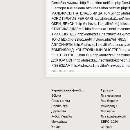
Семейка Аддамс http://bas-kino.net/film.php?id=
Шестеро вне закона http://bas-kino.net/film.php
МАЛЕФИСЕНТА: ВЛАДЫЧИЦА ТЬМЫ http://hdrezka1
FORD ПРОТИВ FERRARI http://hdrezka1.net/film/fo
ОКЕЙ, ЛЕКСИ! http://hdrezka1.net/film/okej-leks
СЕМЕЙКА АДДАМС http://hdrezka1.net/film/sem
ТРИ СЕКУНДЫ http://hdrezka1.net/film/tri-sekun
ТОГО http://hdrezka1.net/film/togo.php?id=4815
АЭРОНАВТЫ http://hdrezka1.net/film/aeronavty.
ZОМБИЛЭНД: КОНТРОЛЬНЫЙ ВЫСТРЕЛ http://hdrez
ШЕСТЕРО ВНЕ ЗАКОНА http://hdrezka1.net/film/
ДОКТОР СОН http://hdrezka1.net/film/doktor-son
К ЗВЁЗДАМ http://hdrezka1.net/film/k-zvyozdam.
2020-01-11 23:09
Українcький футбол
Турніри
Збірна
Ліга чемпіонів
Прем'єр-ліга
Ліга Європи
Перша ліга
Міжнародні
Друга ліга
Ліга націй
Кубок України
Ліга конференцій
Молодіжка
ЄВРО-2024
Юнаки
OI-2024