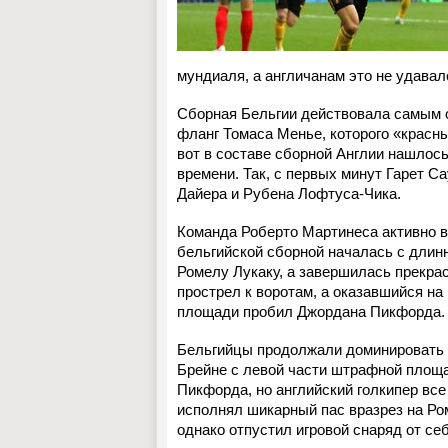
мундиаля, а англичанам это не удавал
Сборная Бельгии действовала самым 
фланг Томаса Менье, которого «красн
вот в составе сборной Англии нашлос
времени. Так, с первых минут Гарет С
Дайера и Рубена Лофтуса-Чика.
Команда Роберто Мартинеса активно во
бельгийской сборной началась с длин
Ромелу Лукаку, а завершилась прекра
прострел к воротам, а оказавшийся н
площади пробил Джордана Пикфорда.
Бельгийцы продолжали доминировать 
Брeйне с левой части штрафной площ
Пикфорда, но английский голкипер всe
исполнял шикарный пас вразрез на Ром
однако отпустил игровой снаряд от с