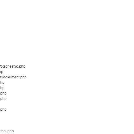
otechestvo.php
hp
t/dokument.php
php
php
.php
.php
.php
tbol.php