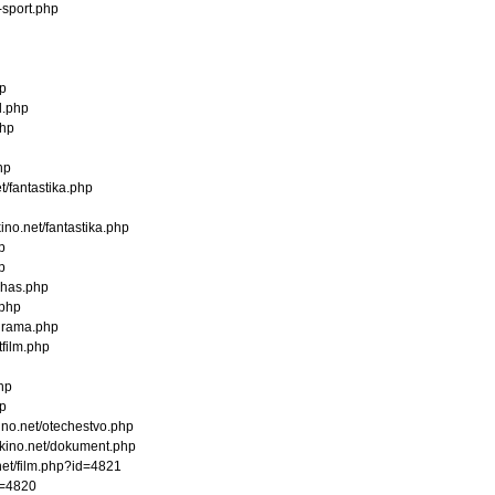
sport.php
hp
l.php
php
hp
fantastika.php
no.net/fantastika.php
p
p
zhas.php
.php
drama.php
film.php
hp
hp
no.net/otechestvo.php
kino.net/dokument.php
et/film.php?id=4821
id=4820