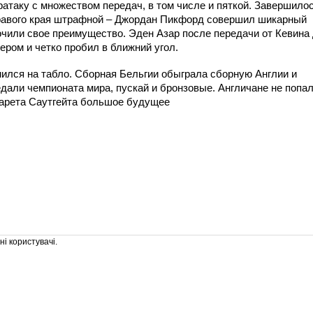
атаку с множеством передач, в том числе и пяткой. Завершило
правого края штрафной – Джордан Пикфорд совершил шикарный
очили своe преимущество. Эден Азар после передачи от Кевина
ером и чeтко пробил в ближний угол.
нился на табло. Сборная Бельгии обыграла сборную Англии и
дали чемпионата мира, пускай и бронзовые. Англичане не попа
Гарета Саутгейта большое будущее
і користувачі.