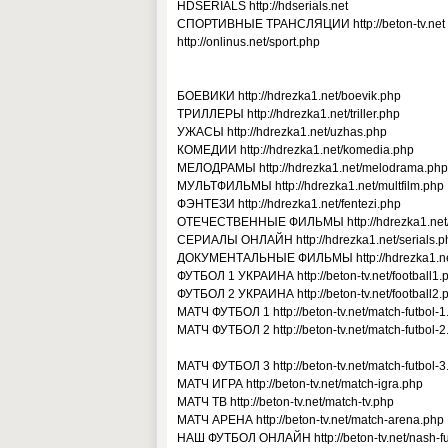
HDSERIALS http://hdserials.net
СПОРТИВНЫЕ ТРАНСЛЯЦИИ http://beton-tv.net
http://onlinus.net/sport.php
БОЕВИКИ http://hdrezka1.net/boevik.php
ТРИЛЛЕРЫ http://hdrezka1.net/triller.php
УЖАСЫ http://hdrezka1.net/uzhas.php
КОМЕДИИ http://hdrezka1.net/komedia.php
МЕЛОДРАМЫ http://hdrezka1.net/melodrama.php
МУЛЬТФИЛЬМЫ http://hdrezka1.net/multfilm.php
ФЭНТЕЗИ http://hdrezka1.net/fentezi.php
ОТЕЧЕСТВЕННЫЕ ФИЛЬМЫ http://hdrezka1.net/
СЕРИАЛЫ ОНЛАЙН http://hdrezka1.net/serials.p
ДОКУМЕНТАЛЬНЫЕ ФИЛЬМЫ http://hdrezka1.ne
ФУТБОЛ 1 УКРАИНА http://beton-tv.net/football1.
ФУТБОЛ 2 УКРАИНА http://beton-tv.net/football2.
МАТЧ ФУТБОЛ 1 http://beton-tv.net/match-futbol-1
МАТЧ ФУТБОЛ 2 http://beton-tv.net/match-futbol-2
МАТЧ ФУТБОЛ 3 http://beton-tv.net/match-futbol-3
МАТЧ ИГРА http://beton-tv.net/match-igra.php
МАТЧ ТВ http://beton-tv.net/match-tv.php
МАТЧ АРЕНА http://beton-tv.net/match-arena.php
НАШ ФУТБОЛ ОНЛАЙН http://beton-tv.net/nash-fu