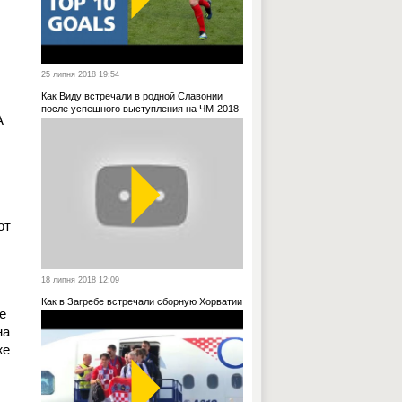
25 липня 2018 19:54
Как Виду встречали в родной Славонии
после успешного выступления на ЧМ-2018
А
от
18 липня 2018 12:09
Как в Загребе встречали сборную Хорватии
е
на
же