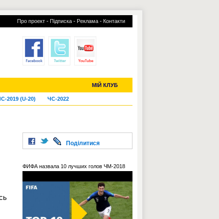
-
-
-
Про проект
Підписка
Реклама
Контакти
отий КЛУБ
УСІ ТРАНСФЕРИ
МІЙ КЛУБ
С-2019 (U-20)
ЧС-2022
Поділитися
ФИФА назвала 10 лучших голов ЧМ-2018
сь