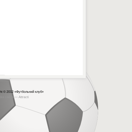
ht © 2012
«Футбольний клуб»
бка сайта —
Attracti