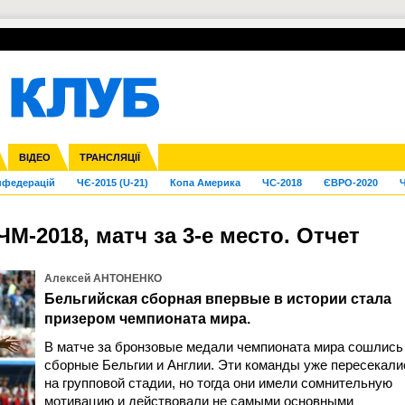
УПЛ-ПЕРЕХОДИ
СКРИЖАЛІ
ЄВРОКУБКИ
Зол
га ліга
Франція
ВІДЕО
Ліга націй
Кубок України
Інші
ТРАНСЛЯЦІЇ
Ліга конференцій
Молодіжка
ЄВРО-2024
Юнаки
Інші
OI-2024
ЧС-2026
нфедерацій
ЧЄ-2015 (U-21)
Копа Америка
ЧС-2018
ЄВРО-2020
Ч
ЧМ-2018, матч за 3-е место. Отчет
Алексей АНТОНЕНКО
Бельгийская сборная впервые в истории стала
призером чемпионата мира.
В матче за бронзовые медали чемпионата мира сошлись
сборные Бельгии и Англии. Эти команды уже пересекали
на групповой стадии, но тогда они имели сомнительную
мотивацию и действовали не самыми основными