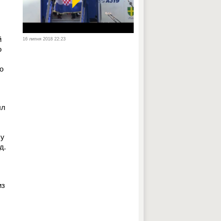
й
16 липня 2018 22:23
о
о
ыл
лу
д.
из