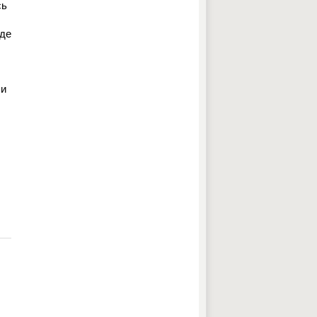
сь
 де
ли