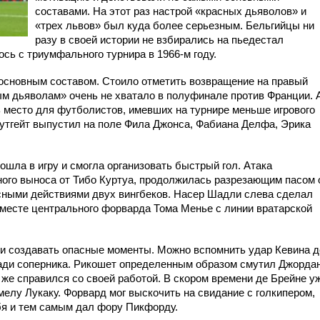
составами. На этот раз настрой «красных дьяволов» и
«трех львов» был куда более серьезным. Бельгийцы ни
разу в своей истории не взбирались на пьедестал
ось с триумфального турнира в 1966-м году.
основным составом. Стоило отметить возвращение на правый
ым дьяволам» очень не хватало в полуфинале против Франции. 
ь место для футболистов, имевших на турнире меньше игрового
аутгейт выпустил на поле Фила Джонса, Фабиана Делфа, Эрика
шла в игру и смогла организовать быстрый гол. Атака
ного выноса от Тибо Куртуа, продолжилась разрезающим пасом 
сными действиями двух вингбеков. Насер Шадли слева сделал
а месте центрального форварда Тома Менье с линии вратарской
и создавать опасные моменты. Можно вспомнить удар Кевина д
ади соперника. Рикошет определeнным образом смутил Джорда
 же справился со своей работой. В скором времени де Брeйне у
елу Лукаку. Форвард мог выскочить на свидание с голкипером,
ебя и тем самым дал фору Пикфорду.