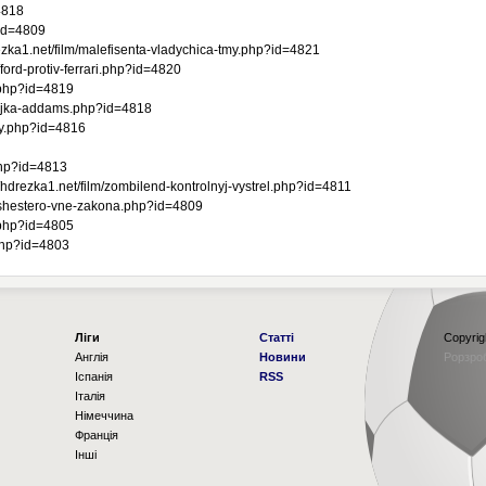
4818
?id=4809
.net/film/malefisenta-vladychica-tmy.php?id=4821
rd-protiv-ferrari.php?id=4820
i.php?id=4819
ejka-addams.php?id=4818
dy.php?id=4816
php?id=4813
ka1.net/film/zombilend-kontrolnyj-vystrel.php?id=4811
shestero-vne-zakona.php?id=4809
.php?id=4805
php?id=4803
Ліги
Статті
Copyrig
Англія
Новини
Рорзро
Іспанія
RSS
Італія
Німеччина
Франція
Інші