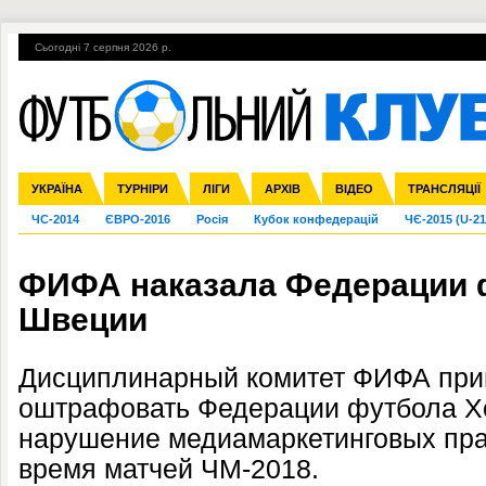
Сьогодні 7 серпня 2026 р.
Гарячі теми
УПЛ, 1-й тур
ВІЙНА
УПЛ-ПЕРЕХОДИ
УКРАЇНА
Збірна
Ліга чемпіонів
Англія
Іспанія
Прем'єр-ліга
ТУРНІРИ
Ліга Європи
Італія
Перша ліга
ЛІГИ
Німеччина
Міжнародні
АРХІВ
Друга ліга
Франція
ВІДЕО
Ліга націй
Кубок України
Інші
ТРАНСЛЯЦІЇ
Ліга конф
ЧС-2014
ЄВРО-2016
Росія
Кубок конфедерацій
ЧЄ-2015 (U-21
ФИФА наказала Федерации 
Швеции
Дисциплинарный комитет ФИФА при
оштрафовать Федерации футбола Хо
нарушение медиамаркетинговых пра
время матчей ЧМ-2018.