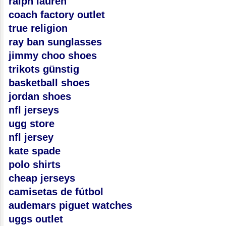
ralph lauren
coach factory outlet
true religion
ray ban sunglasses
jimmy choo shoes
trikots günstig
basketball shoes
jordan shoes
nfl jerseys
ugg store
nfl jersey
kate spade
polo shirts
cheap jerseys
camisetas de fútbol
audemars piguet watches
uggs outlet