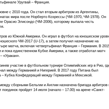
ртьфинале Уругвай – Франция.
вне с 2010 года. Он стал вторым арбитром из Аргентины,
онатах мира после Норберто Коэрессы (ЧМ-1970, ЧМ-1978). Он
сле Орасио Элисондо (ЧМ-2006), которому выпала честь
ля.
тров из Южной Америки. Он играл в футбол на юношеском уровн
ношеского ЧМ-2017 (U-17), а затем получил назначение на
етыре матча, включая четвертьфинал Франция – Германия. В 201
м и пока единственном Кубке Америки, а также отработал матч
– «Уракан».
риняв участие в футбольном турнире Олимпийских игр в Рио, гд
ал между Германией и Нигерией. В 2017 году Питана был
а – Кубка Конфедераций между Германией и Мексикой.
 между сборными Бельгии и Англии назначена бригада арбитров 
 поединок пройдет 14 июля (начало – 17.00) на арене «Санкт-