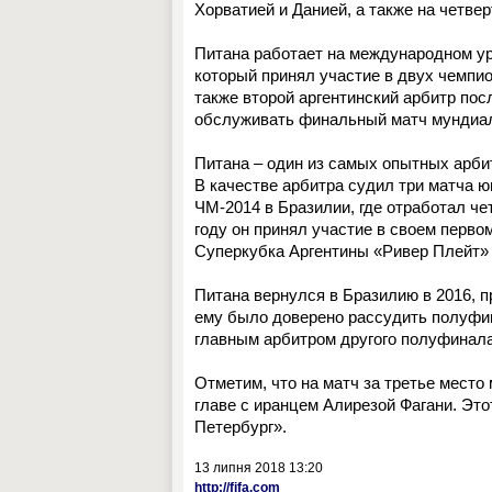
Хорватией и Данией, а также на четве
Питана работает на международном уро
который принял участие в двух чемпи
также второй аргентинский арбитр по
обслуживать финальный матч мундиа
Питана – один из самых опытных арби
В качестве арбитра судил три матча ю
ЧМ-2014 в Бразилии, где отработал ч
году он принял участие в своем перво
Суперкубка Аргентины «Ривер Плейт» 
Питана вернулся в Бразилию в 2016, п
ему было доверено рассудить полуфин
главным арбитром другого полуфинал
Отметим, что на матч за третье место
главе с иранцем Алирезой Фагани. Этот
Петербург».
13 липня 2018 13:20
http://fifa.com