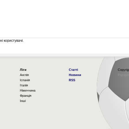
і користувачі.
Ліги
Статті
Copyrig
Англія
Новини
Рорзро
Іспанія
RSS
Італія
Німеччина
Франція
Інші