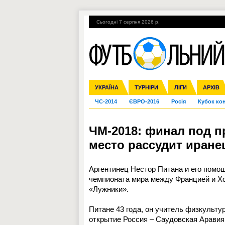
Сьогодні 7 серпня 2026 р.
Гарячі теми
УПЛ, 2-й тур
ВІЙНА
УКРАЇНА
Збірна
Ліга чемпіонів
Англія
Іспанія
Прем'єр-ліга
ТУРНІРИ
Ліга Європи
Італія
Перша ліга
ЛІГИ
Німеччина
Міжнародні
АРХІВ
Дру
ЧС-2014
ЄВРО-2016
Росія
Кубок ко
ЧМ-2018: финал под п
место рассудит иране
Аргентинец Нестор Питана и его помо
чемпионата мира между Францией и Хор
«Лужники».
Питане 43 года, он учитель физкульту
открытие Россия – Саудовская Аравия,