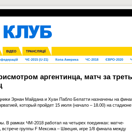
УПЛ-ПЕРЕХОДИ
СКРИЖАЛІ
ЄВРОКУБКИ
Зол
га ліга
Франція
ВІДЕО
Ліга націй
Кубок України
Інші
ТРАНСЛЯЦІЇ
Ліга конференцій
Молодіжка
ЄВРО-2024
Юнаки
Інші
OI-2024
ЧС-2026
нфедерацій
ЧЄ-2015 (U-21)
Копа Америка
ЧС-2018
ЄВРО-2020
Ч
рисмотром аргентинца, матч за трет
ц
щники Эрнан Майдана и Хуан Пабло Белатти назначены на фина
ватией, который пройдет 15 июля (начало – 18.00) на стадионе
ры. В рамках ЧМ-2018 работал на четырех поединках: матче-
 встрече группы F Мексика – Швеция, игре 1/8 финала между