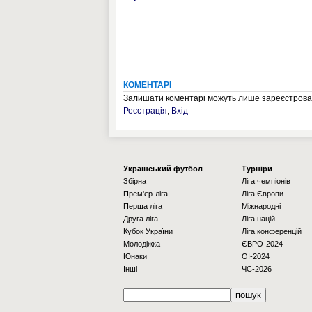
КОМЕНТАРІ
Залишати коментарі можуть лише зареєстрован
Реєстрація
,
Вхід
Українcький футбол
Турніри
Збірна
Ліга чемпіонів
Прем'єр-ліга
Ліга Європи
Перша ліга
Міжнародні
Друга ліга
Ліга націй
Кубок України
Ліга конференцій
Молодіжка
ЄВРО-2024
Юнаки
OI-2024
Інші
ЧС-2026