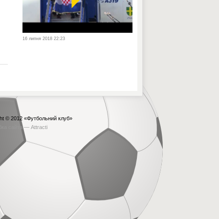
16 липня 2018 22:23
ht © 2012
«Футбольний клуб»
бка сайта —
Attracti