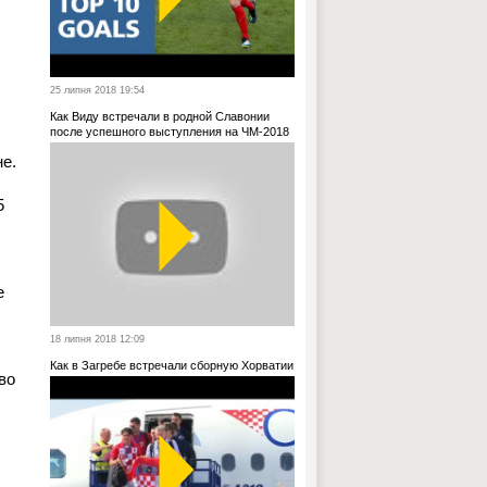
25 липня 2018 19:54
Как Виду встречали в родной Славонии
после успешного выступления на ЧМ-2018
е.
5
е
18 липня 2018 12:09
Как в Загребе встречали сборную Хорватии
во