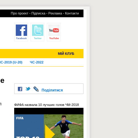
-
-
-
Про проект
Підписка
Реклама
Контакти
отий КЛУБ
УСІ ТРАНСФЕРИ
МІЙ КЛУБ
С-2019 (U-20)
ЧС-2022
ье
Поділитися
л
ФИФА назвала 10 лучших голов ЧМ-2018