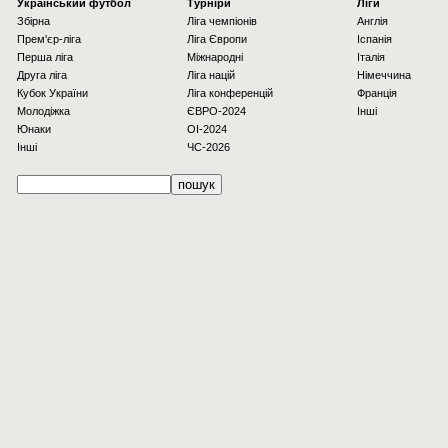
Українcький футбол
Турніри
Ліги
Збірна
Ліга чемпіонів
Англія
Прем'єр-ліга
Ліга Європи
Іспанія
Перша ліга
Міжнародні
Італія
Друга ліга
Ліга націй
Німеччина
Кубок України
Ліга конференцій
Франція
Молодіжка
ЄВРО-2024
Інші
Юнаки
OI-2024
Інші
ЧС-2026