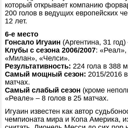
который открывает компанию форва
200 голов в ведущих европейских ч
12 лет.
6-е место
Гонсало Игуаин
(Аргентина, 31 год)
Клубы с сезона 2006/2007
: «Реал»
«Милан», «Челси».
Результативность:
224 гола в 388 ма
Самый мощный сезон:
2015/2016 в
матчах.
Самый слабый сезон
(кроме неполн
«Реале» – 8 голов в 25 матчах.
Игуаин известен как автор судьбон
чемпионата мира и Копа Америка, из
считать, Лионель Месси до сих пор 