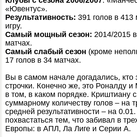
Клубы с сезона 2006/2007
: «Манче
«Ювентус».
Результативность:
391 голов в 413 
игру.
Самый мощный сезон:
2014/2015 в
матчах.
Самый слабый сезон
(кроме непол
17 голов в 34 матчах.
Вы в самом начале догадались, кто
строчки. Конечно же, это Роналду 
в том, в каком порядке. Криштиану 
суммарному количеству голов – на т
средней результативности – на 0.01
похвастаться тем, что забивал в тр
Европы: в АПЛ, Ла Лиге и Серии A.