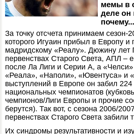
мемы в 
деле он
почему..
За точку отсчета принимаем сезон-2
которого Игуаин прибыл в Европу и
мадридскому «Реалу». Дюжину лет 
первенствах Старого Света, АПЛ – е
после Ла Лиги и Серии A, а «Челси»
«Реала», «Наполи», «Ювентуса» и 
выступлений в Европе он забил 224 
национальных чемпионатов (кубковы
чемпионов/Лиги Европы и прочие со
берутся). Так вот, с сезона 2006/200
первенствах Старого Света забили т
Их синдромы результативности и изу