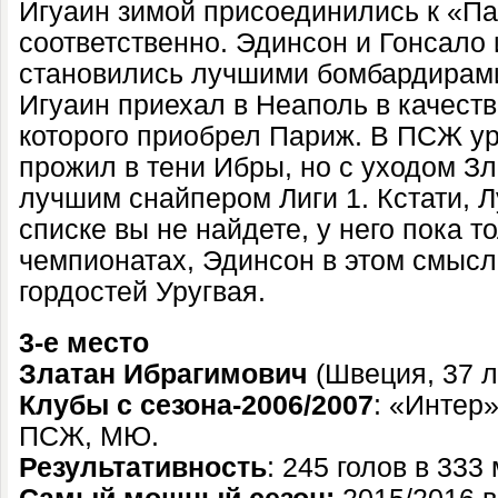
Игуаин зимой присоединились к «П
соответственно. Эдинсон и Гонсало 
становились лучшими бомбардирами
Игуаин приехал в Неаполь в качест
которого приобрел Париж. В ПСЖ ур
прожил в тени Ибры, но с уходом З
лучшим снайпером Лиги 1. Кстати, Л
списке вы не найдете, у него пока то
чемпионатах, Эдинсон в этом смысл
гордостей Уругвая.
3-е место
Златан Ибрагимович
(Швеция, 37 л
Клубы с сезона-2006/2007
: «Интер
ПСЖ, МЮ.
Результативность
: 245 голов в 333 