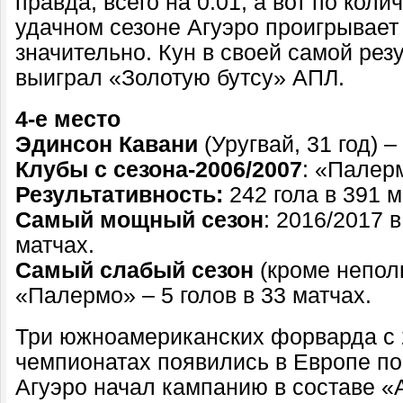
правда, всего на 0.01, а вот по коли
удачном сезоне Агуэро проигрывает
значительно. Кун в своей самой рез
выиграл «Золотую бутсу» АПЛ.
4-е место
Эдинсон Кавани
(Уругвай, 31 год) –
Клубы с сезона-2006/2007
: «Палер
Результативность:
242 гола в 391 м
Самый мощный сезон
: 2016/2017 
матчах.
Самый слабый сезон
(кроме неполн
«Палермо» – 5 голов в 33 матчах.
Три южноамериканских форварда с 2
чемпионатах появились в Европе по
Агуэро начал кампанию в составе «А